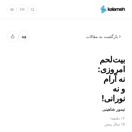
رفتن
EN
به
محتوای
اصلی
بازگشت به مقالات
a
A
بیت‌لحم
امروزی:
نه آرام
و نه
نورانی!
تیمور شاهینی
۱۲ دقیقه
16 سال پیش