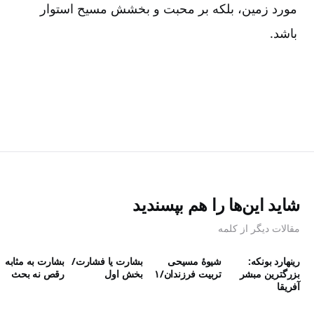
مورد زمین، بلکه بر محبت و بخشش مسیح استوار
باشد.
شاید این‌ها را هم بپسندید
مقالات دیگر از کلمه
رینهارد بونکه:
شیوۀ مسیحی
بشارت یا فشارت/
بشارت به مثابه
بزرگترین مبشر
تربیت فرزندان/۱
بخش اول
رقص نه بحث
آفریقا