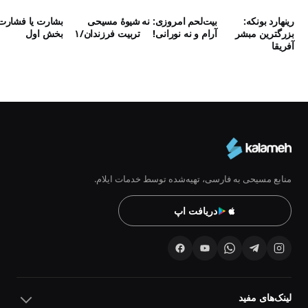
رینهارد بونکه:
بیت‌لحم امروزی: نه
شیوۀ مسیحی
بشارت یا فشارت
بزرگترین مبشر
آرام و نه نورانی!
تربیت فرزندان/۱
بخش اول
آفریقا
منابع مسیحی به فارسی، تهیه‌شده توسط خدمات ایلام.
دریافت اپ
لینک‌های مفید