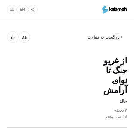
رفتن
EN
به
محتوای
اصلی
بازگشت به مقالات
a
A
از غریو
جنگ تا
نوای
آرامش
خالد
۳ دقیقه
18 سال پیش