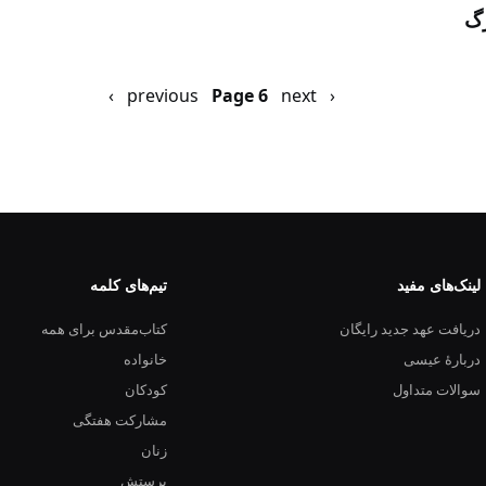
رگ
‹ previous
next ›
Previous
صفحه
Page 6
page
بعد
لینک‌های مفید
تیم‌های کلمه
دریافت عهد جدید رایگان
کتاب‌مقدس برای همه
دربارهٔ عیسی
خانواده
سوالات متداول
کودکان
مشارکت هفتگی
زنان
پرستش