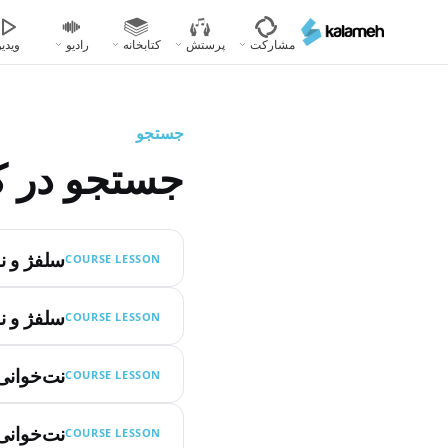
رفتن
به
مشارکت
پرستش
کتابخانه
رادیو
ویدیو
محتوای
اصلی
جستجو
جستجو در ک
سلفژ و نت
COURSE LESSON
سلفژ و نت
COURSE LESSON
نت‌خوانی 
COURSE LESSON
نت‌خوانی 
COURSE LESSON