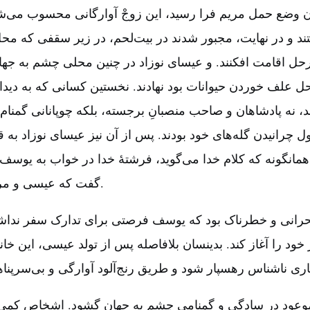
 وضع حمل مریم فرا رسید، این زوجْ آوارگانی محسوب می‌ش
ند و در نهایت‌، مجبور شدند در بیت‌لحم‌، در زیر سقفی که مح
رحل اقامت افکنند. و عیسای نوزاد در چنین محلی چشم به جها
 علف خوردن حیوانات بود نهادند. نخستین کسانی که به دیدار
 نه پادشاهان و صاحب منصبانِ برجسته‌، بلکه چوپانانی گمنام و 
 چرانیدن گله‌های خود بودند. پس از آن نیز عیسای نوزاد به 
همانگونه که کلام خدا می‌گوید، فرشتۀ خدا در خواب به یوسف
گفت که عیسی و مریم را به مصر ببرد.
رانی و خطرناک بود که یوسف فرصتی برای تدارک سفر نداشت
د را آغاز کند. بدینسان بلافاصله پس از تولد عیسی‌، این خا
وعود در سادگی و گمنامی چشم به جهان گشود. اشخاص کمی ا