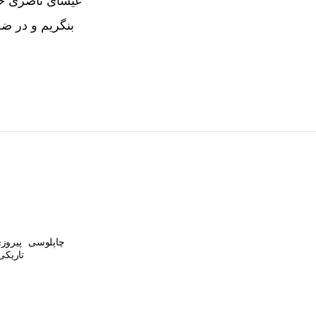
عیسای ناصری خود
بنگریم و در ضع
چاپلوسی
پیروزی
تاریک