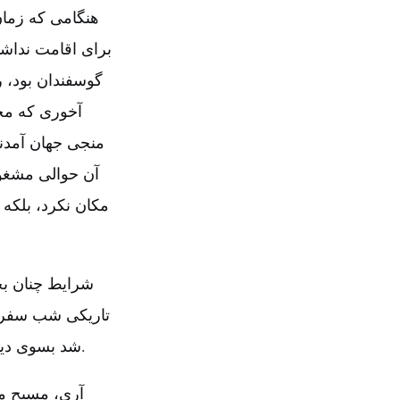
هنگامی که زمان
برای اقامت نداشت
گوسفندان بود، 
آخوری که محل
منجی جهان آمدند،
آن حوالی مشغول
مکان نکرد، بلکه 
شرایط چنان بح
تاریکی شب سفر خو
شد بسوی دیاری ناشناس رهسپار شود و طریق رنج‌آلود آوارگی و بی‌سرپناهی را در پیش گیرد.
آری، مسیح م