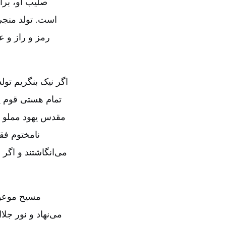
صلیب او، برا
است‌. تولد منج
رمز و راز و ع
اگر نیک بنگریم ت
تمام هستی قوم ی
مقدس یهود مملو از 
نامختوم فقط
می‌انگاشتند و اگر
مسیح موعود
می‌نهاد و نور ج