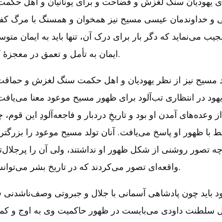
ی یهودیان سنگ لغزش و فضاحت و برای یونانیان و اهل حکمت
ی و خداوندمان عیسی مسیح نیز همخوان و همسنگ با مرگ کفاره‌
جیب می‌نماید که دگر بار برای درک آن‌، تنها باید به ایمان مت
ایمان به تأمل و تعمق در معجزۀ کریسمس بپردازیم‌.
ولد مسیح نیز از نظر یهودیان و اهل حکمت سنگ لغزش و حما
هود در انتظاری تب‌آلود برای ظهور مسیح موعود معنا می‌یاف
وعده‌های آمدن او بود و تاریخِ دردبار و فاجعه‌آلودِ این قوم‌
 با ظهور او پاسخ می‌یافت‌. آنان تولد مسیح موعود را بزرگتر
 چه تصور روشنی از شکل ظهور او نداشتند، ولی آن را پرجلال‌ت
واقعه‌ای تصور می‌کردند که در تاریخ بشر می‌توانست به‌وقوع بپیوندد.
 باید چون پادشاهی آسمانی با جلال و جبروتی وصف‌ناشدنی 
لال سلطنت داودی می‌بایست در ظهور حاکمیت وی به اوج و کم