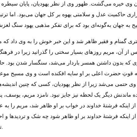
دن وی خیره می‌گشت‌. ظهور وی از نظر یهودیان‌، پایان سیطره
راری حاکمیت عدل و سلامتی یهوه بر کل جهان می‌بود. اما ترت
تری گمنام و فقیر ظاهر شد و این خبر خوش را به وی داد که 
پس از آن‌، مریم روزهای بسیار سختی را گذرانید زیرا در فرهنگ ی
که بدون داشتن همسر باردار می‌شد، سنگسار شدن بود. حال
ه قوتِ حضرت اعلی بر او سایه افکنده است و وی مسیح موعود
وی حتمی می‌شد زیرا از نظر یهودیان‌، کسی که چنین اندیشه‌ه
نده ماندنش دیگر یک لحظه نیز جایز نبود. نامزد مریم‌، یوسف
از اینکه فرشتۀ خداوند در خواب بر او ظاهر شد، مریم را به عق
 از اینکه فرشتۀ خداوند بر او ظاهر شود چه شک و تردیدها و 
تلخی را تجربه نمود.