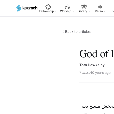
Skip
to
Fellowship
Worship
Library
Radio
main
content
Back to articles
God of 
Tom Hawksley
10 years ago
۴ دقیقه
ات‌بخش مسیح یعنی