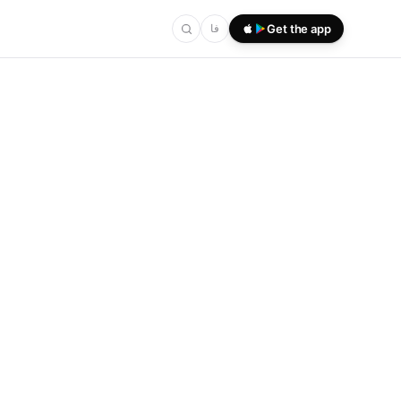
فا
Get the app