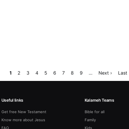
Page
1
Page
2
Page
3
Page
4
Page
5
Page
6
Page
7
Page
8
Page
9
…
Next
Next ›
Last
Last 
page
page
Useful links
Kalameh Teams
Get free New Testament
Bible for all
Know more about Jesus
Family
FAQ
Kids