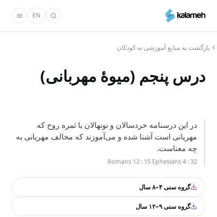
رفتن
EN
به
محتوای
اصلی
بازگشت به منابع آموزشی به کودکان
درس پنجم (میوهٔ مهربانی)
در این درسنامه خردسالان و نونهالان با ثمره روح که
مهربانی است آشنا شده و می‌آموزند که مخالف مهربانی به
چه معناست.
Romans 12 : 15 Ephesians 4 : 32
گروه سنی ۴–۸ سال
گروه سنی ۹–۱۲ سال