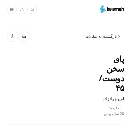
رفتن
EN
به
محتوای
اصلی
بازگشت به مقالات
a
A
پای
سخن
دوست/
۴۵
امیر‌جوادزاده
۱۰ دقیقه
20 سال پیش