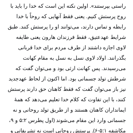
راستی بپرستند». اولین نکته این است که خدا را باید با
روح پرستش کنیم. یعنی فقط آنهایی که روحاً با خدا
رابطه و تماس دارند، می‌‌توانند او را پرستش کنند. طبق
شرایط عهدعتیق، فقط فرزندان هارون یعنی طایفه
لاوی اجازه داشتند از طرف مردم برای خدا قربانی
بگذرانند. اولاد لاوی نسل به نسل به مقام کهانت
می‌‌رسیدند. پس کهانت ارثی بود و می‌‌توان گفت که
شرطش تولد جسمانی بود. اما اکنون از لحاظ عهدجدید
نیز باز می‌‌توان گفت که فقط کاهنان حق دارند پرستش
کنند، با این تفاوت که کلام خدا تعلیم می‌‌دهد که همۀ
ایمانداران کاهنان هستند و از طریق تولد روحانی و نه
جسمانی وارد این مقام می‌‌شوند (اول پطرس ۲‏:‏‏۵ و ۹،
مکاشفه ۱‏:‏۵‏-‏‏‏‏۶). پرستش روحانی است نه تشریفاتی و