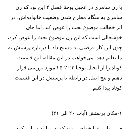
با زن سامری در انجیل یوحنا فصل ۴ این بود که زن
سامری به هنگام مطرح شدن وضعیت خانواده‌‌اش، در
اثر خجالت موضوع بحث را عوض کند. اما جای
خوشحالی است که این زن موضوع بحث را عوض کرد،
چون این کار فرصتی به مسیح داد تا در باره پرستش به
ما تعلیم دهد. می‌‌خواهیم در این مقاله، این قسمت
کوتاه را از انجیل یوحنا ۴‏:‏۲۰‏-‏‏‏‏۲۵ مورد بررسی قرار
دهیم و پنج اصل در رابطه با پرستش در این قسمت
کوتاه پیدا کنیم.
۱-‏‏‏مکان پرستش (آیات ۲۰ الی ۲۱)
«... زمانی فرا خواهد رسید که پدر را نه در این کوه