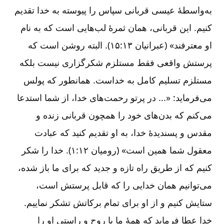
به‌‌واسطۀ عیسی قربانی سپاس را پیوسته به خدا تقدیم
کنیم. این قربانی، همان ثمرۀ لب‌‌هایی است که به نام
او معترفند» (عبرانیان ۱۳‏:‏۱۵). البته روشن است که
پرستش واقعی فقط مستلزم شکرگزاری نیست بلکه
مستلزم تسلیم کامل به خداست. همانطور که پولس
می‌‌فرماید: «... در پرتو رحمت‌‌های خدا، از شما استدعا
می‌‌کنم که بدن‌‌های خود را همچون قربانی زنده و
مقدس و پسندیدۀ خدا، به او تقدیم کنید که عبادت
معقول شما همین است» (رومیان ۱۲‏:‏۱). خدا را شکر
کنیم که از طریق راه تازه و جدید که برای ما باز شده،
می‌‌توانیم همان خدایی را که قابل پرستش است،
ستایش کنیم و از او برای تمام برکاتش تشکر نماییم.
خدا عطا فرماید که همۀ ما با روح و راستی او را