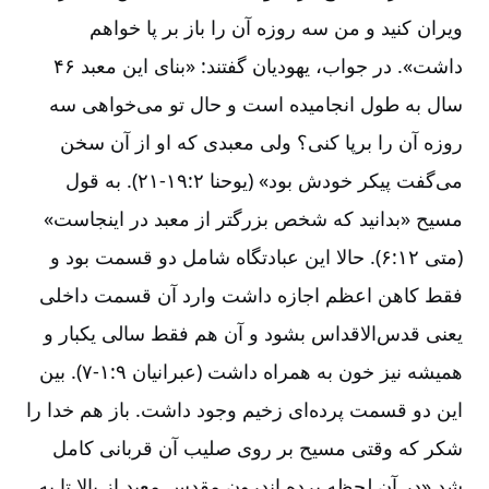
ویران کنید و من سه روزه آن را باز بر پا خواهم
داشت». در جواب، یهودیان گفتند: «بنای این معبد ۴۶
سال به طول انجامیده است و حال تو می‌‌خواهی سه
روزه آن را برپا کنی؟ ولی معبدی که او از آن سخن
می‌‌گفت پیکر خودش بود» (یوحنا ۲‏:‏۱۹‏-‏‏‏‏۲۱). به قول
مسیح «بدانید که شخص بزرگتر از معبد در اینجاست»
(متی ۱۲‏:‏۶). حالا این عبادتگاه شامل دو قسمت بود و
فقط کاهن اعظم اجازه داشت وارد آن قسمت داخلی
یعنی قدس‌‌الاقداس بشود و آن هم فقط سالی یکبار و
همیشه نیز خون به همراه داشت (عبرانیان ۹‏:‏۱‏-‏‏‏‏۷). بین
این دو قسمت پرده‌‌ای زخیم وجود داشت. باز هم خدا را
شکر که وقتی مسیح بر روی صلیب آن قربانی کامل
شد «در آن لحظه پرده اندرون مقدس معبد از بالا تا به