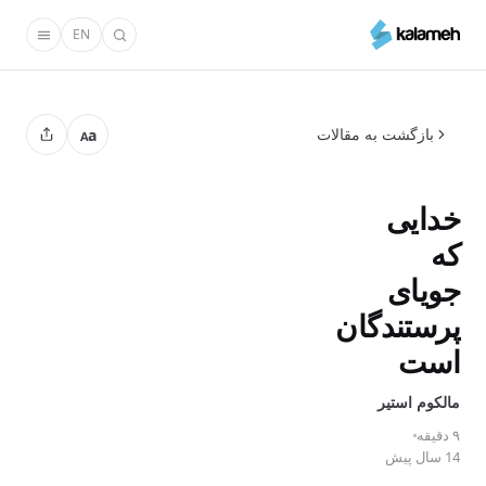
رفتن
EN
به
محتوای
اصلی
بازگشت به مقالات
a
A
خدایی
که
جویای
پرستندگان
است
مالکوم استیر
۹ دقیقه
14 سال پیش