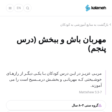
رفتن
EN
به
محتوای
اصلی
بازگشت به منابع آموزشی به کودکان
مهربان باش و ببخش (درس
پنجم)
مربـی عزیـز در ایـن درس کودکان بـا یکـی دیگـر از رازهـای
خوشـبختی کـه مهربانـی و بخشـش درمــسیح است را می
آموزند.
Mattehew 5:3-7
گروه سنی ۴–۸ سال