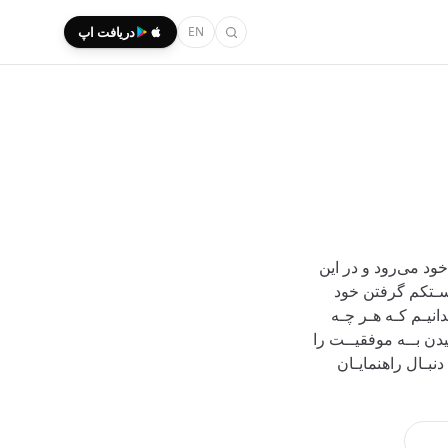
EN
دریافت اپ
ود می‌رود و در این
سـتکم گرفتن خود
انیـم کـه هـر چـه
دن بــه موفقیــت را
دنبـال راهنمایـان