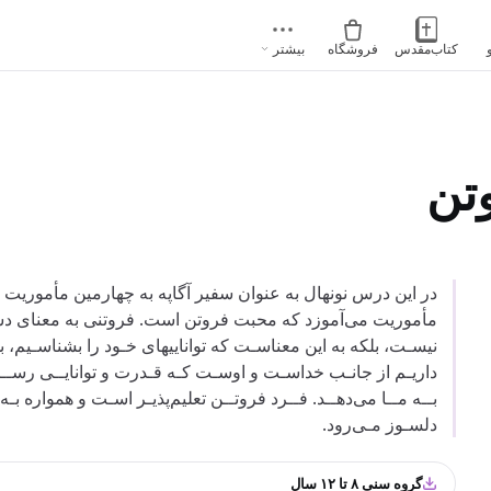
کتاب‌مقدس
فروشگاه
بیشتر
تن
در این درس نونهال به عنوان سفیر آگاپه به چهارمین مأموریت خ
مأموریت می‌آموزد که محبت فروتن است. فروتنی به معنای د
نیسـت، بلکه به این معناسـت که تواناییهای خـود را بشناسـیم، بد
داریـم از جانـب خداسـت و اوسـت کـه قـدرت و توانایــی رســی
بــه مــا می‌دهــد. فــرد فروتــن تعلیم‌پذیـر اسـت و همواره بـه 
دلسـوز مـی‌رود.
گروه سنی ۸ تا ۱۲ سال