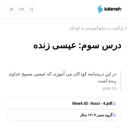
رفتن
EN
به
محتوای
اصلی
بازگشت به منابع آموزشی به کودکان
درس سوم: عیسی زنده
در این درسنامه کودکان می آموزند که عیسی مسیح خداوند
زنده است
john 1:5
Week 03 - Nour - 4.pdf
گروه سنی ۹–۱۲ سال