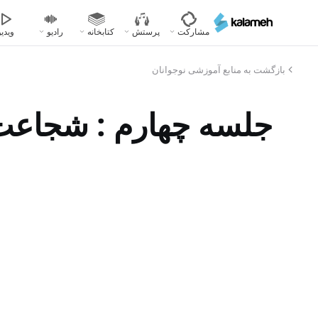
رفتن
به
مشارکت
پرستش
کتابخانه
رادیو
ویدیو
محتوای
اصلی
بازگشت به منابع آموزشی نوجوانان
جلسه چهارم : شجاعت