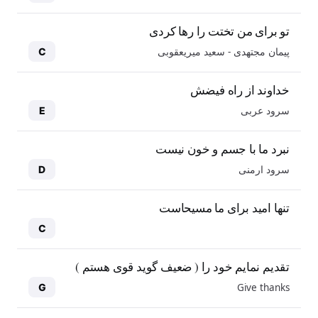
تو برای من تختت را رها کردی
پیمان مجتهدی - سعید میریعقوبی
C
خداوند از راه فیضش
سرود عربی
E
نبرد ما با جسم و خون نیست
سرود ارمنی
D
تنها امید برای ما مسیحاست
C
تقدیم نمایم خود را ( ضعیف گوید قوی هستم )
Give thanks
G