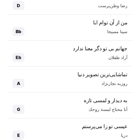
رضا وطن‌پرست
D
من از آن توام ابا
سینا مسیحا
Bb
جهانم بی تو دگر معنا ندارد
آراد طفلان
Eb
تماشایی‌ترین تصویر دنیا
روزبه نجارنژاد
A
به دیدار و لمسی تازه
أنا محتاج لمسة روحك
G
عیسی تو را می‌پرستم
دریا
E