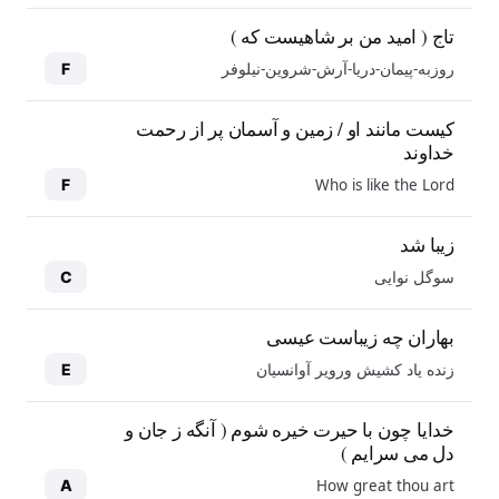
تاج ( امید من بر شاهیست که )
روزبه-پیمان-دریا-آرش-شروین-نیلوفر
F
کیست مانند او / زمین و آسمان پر از رحمت
خداوند
Who is like the Lord
F
زیبا شد
سوگل نوایی
C
بهاران چه زیباست عیسی
زنده یاد کشیش ورویر آوانسیان
E
خدایا چون با حیرت خیره شوم ( آنگه ز جان و
دل می سرایم )
How great thou art
A