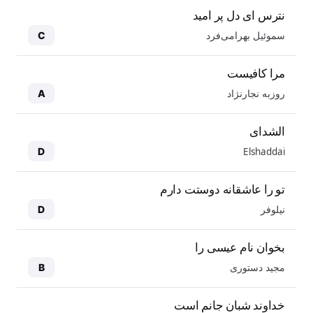
نترس ای دل پر امید
سموئیل بهرامی‌فرد
C
مرا کافیست
روزبه نجارنژاد
A
الشدای
Elshaddai
D
تو را عاشقانه دوستت دارم
نیلوفر
D
بخوان نام عیسی را
مجید دستوری
B
خداوند شبان جانم است