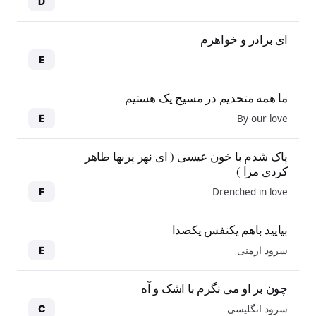
D
ای برادر و خواهرم
E
ما همه متحدیم در مسیح یک هستیم
By our love
E
پاک شدم با خون عیسی ( ای نهر پربها طاهر
کردی مرا )
Drenched in love
F
بیایید باهم یکنفس یکصدا
سرود ارمنی
E
چون بر او می نگرم با اشک و آه
سرود انگلیسی
C