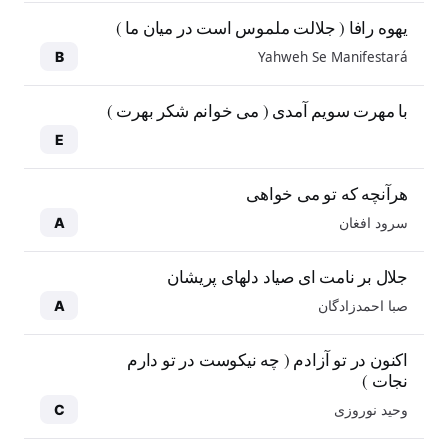
یهوه رافا ( جلالت ملموس است در میان ما )
Yahweh Se Manifestará
B
با مهرت سویم آمدی ( می خوانم شکر بهرت )
E
هرآنچه که تو می خواهی
سرود افغان
A
جلال بر نامت ای صیاد دلهای پریشان
صبا احمدزادگان
A
اکنون در تو آزادم ( چه نیکوست در تو دارم
نجات )
وحید نوروزی
C