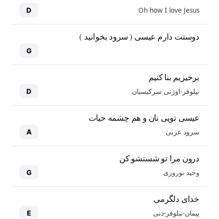
Oh how I love Jesus
D
دوستت دارم عیسی ( سرود بخوانید )
G
برخیزیم بنا کنیم
نیلوفر-اوژنی سرکیسیان
D
عیسی تویی نان و هم چشمه حیات
سرود عربی
A
درون مرا تو شستشو کن
وحید نوروزی
G
خدای دلگرمی
پیمان-نیلوفر-دنی
E