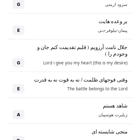
سرود ارمنی
G
بر وعده هایت
پیمان-نیلوفر-دنی
E
جلال نامت آرزویم ( قلبم تقدیمت کنم جان و
وجودم را )
Lord i give you my heart (this is my desire)
G
وقتی فوجهای ظلمت / نه به قوت نه به قدرت
The battle belongs to the Lord
E
شاهد هستم
ژیلبرت هوسپیان
A
منجی شایسته ای