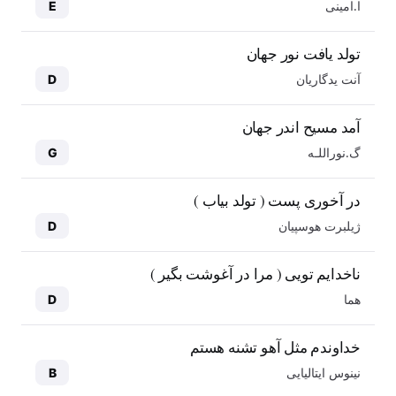
ا.امینی
E
تولد یافت نور جهان
آنت یدگاریان
D
آمد مسیح اندر جهان
گ.نوراللـه
G
در آخوری پست ( تولد بیاب )
ژیلبرت هوسپیان
D
ناخدایم تویی ( مرا در آغوشت بگیر )
هما
D
خداوندم مثل آهو تشنه هستم
نینوس ایتالیایی
B