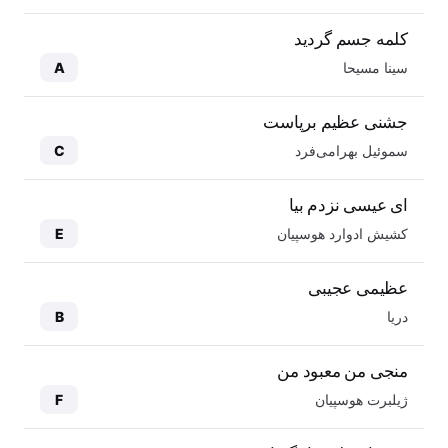
کلمه جسم گردید
سینا مسیحا
A
جشنی عظیم برپاست
سموئیل بهرامی‌فرد
C
ای عیسی نزدم بیا
کشیش ادوارد هوسپیان
E
عظیمی عجیبی
دریا
B
منجی من معبود من
ژیلبرت هوسپیان
F