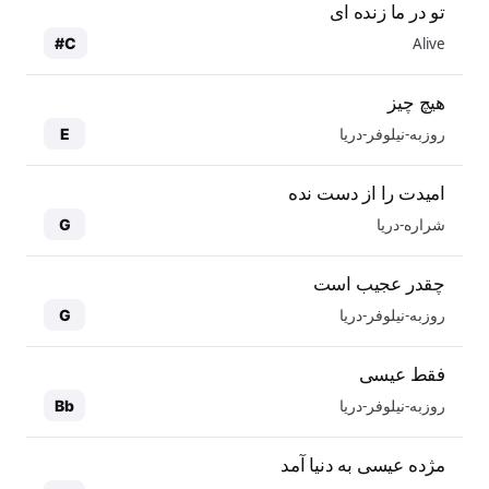
تو در ما زنده ای
Alive
C#
هیچ چیز
روزبه-نیلوفر-دریا
E
امیدت را از دست نده
شراره-دریا
G
چقدر عجیب است
روزبه-نیلوفر-دریا
G
فقط عیسی
روزبه-نیلوفر-دریا
Bb
مژده عیسی به دنیا آمد