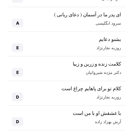
ای پدر ما در آسمان ( دعای ربانی )
سرود انگلیسی
A
بشنو دعایم
روزبه نجارنژاد
E
کلامت زنده و زرین و زیبا
دکتر مژده شیروانیان
E
کلام تو برای پاهایم چراغ است
روزبه نجارنژاد
D
با عشقش او با من است
آرش بهزاد زاده
D