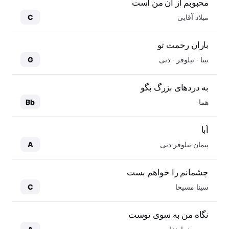
محبوبم از آن من است
میلاد آقایی
C
باران رحمت تو
تینا - نیلوفر - دنی
G
به دردهای بزرگ بگو
هما
Bb
اَبا
پیمان-نیلوفر-دنی
A
چشمانم را خواهم بست
سینا مسیحا
C
نگاه من به سوی توست