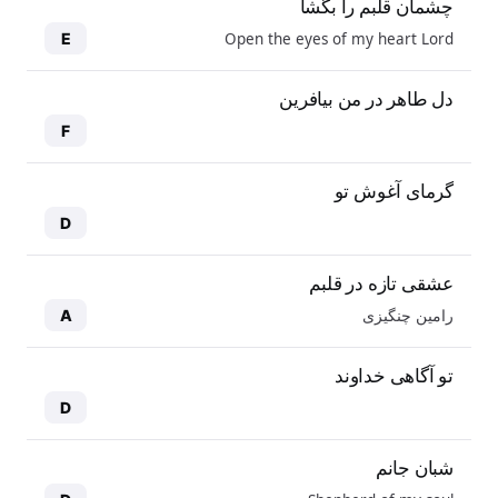
چشمان قلبم را بگشا
Open the eyes of my heart Lord
E
دل طاهر در من بیافرین
F
گرمای آغوش تو
D
عشقی تازه در قلبم
رامین چنگیزی
A
تو آگاهی خداوند
D
شبان جانم