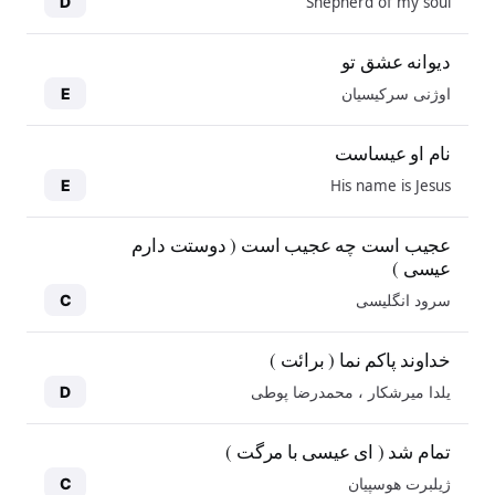
Shepherd of my soul
D
دیوانه عشق تو
اوژنی سرکیسیان
E
نام او عیساست
His name is Jesus
E
عجیب است چه عجیب است ( دوستت دارم
عیسی )
سرود انگلیسی
C
خداوند پاکم نما ( برائت )
یلدا میرشکار ، محمدرضا پوطی
D
تمام شد ( ای عیسی با مرگت )
ژیلبرت هوسپیان
C