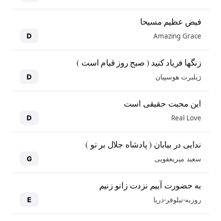
فیض عظیم مسیحا
Amazing Grace
D
زنگها فریاد کنید ( صبح روز قیام است )
ژیلبرت هوسپیان
D
این محبت حقیقی است
Real Love
D
ندایی در بیابان ( پادشاه جلال بر تو )
سعید میریعقوبی
G
به حضورت آییم نزدت زانو زنیم
روزبه-نیلوفر-دریا
E