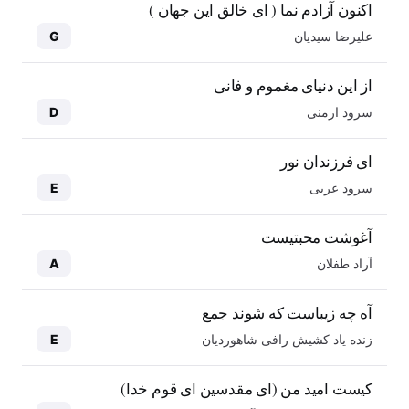
اکنون آزادم نما ( ای خالق این جهان )
علیرضا سیدیان
G
از این دنیای مغموم و فانی
سرود ارمنی
D
ای فرزندان نور
سرود عربی
E
آغوشت محبتیست
آراد طفلان
A
آه چه زیباست که شوند جمع
زنده یاد کشیش رافی شاهوردیان
E
کیست امید من (ای مقدسین ای قوم خدا)