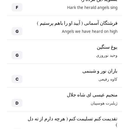
Hark the herald angels sing
F
فرشتگان آسمانی ( آیید او را باهم پرستیم )
Angels we have heard on high
G
یوغ سنگین
وحید نوروزی
G
باران نور و شبنمی
کاوه رفیعی
C
منجیم عیسی ای شاه جلال
ژیلبرت هوسپیان
D
10
10
تقدیمت کنم تسلیمت کنم ( هرچه دارم از ته دل
)