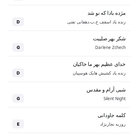
مژده بادا که نو شد
زنده یاد اسقف ح.ب.دهقانی تفتی
D
شکر بهر صلیبت
Darlene Zchech
G
خدای عظیم بهر ما خاکیان
زنده یاد کشیش هایک هوسپیان
D
شبی آرام و مقدس
Silent Night
G
کلمه جاودانی
روزبه نجارنژاد
E