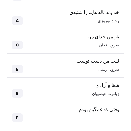
خداوند ناله هایم را شنیدی
وحید نوروزی
A
یار من خدای من
سرود افغان
C
قلب من دست توست
سرود ارمنی
E
شفا و آزادی
ژیلبرت هوسپیان
E
وقتی که غمگین بودم
E