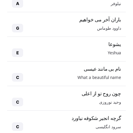
نیلوفر
A
باران آخر می خواهیم
داوود طوماس
G
یشوعا
Yeshua
E
نام بی مانند عیسی
What a beautiful name
C
چون روح تو از اعلی
وحید نوروزی
C
گرچه انجیر شکوفه نیاورد
سرود انگلیسی
C