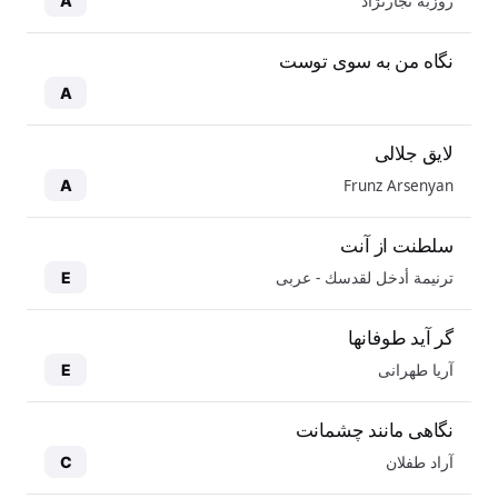
روزبه نجارنژاد
A
نگاه من به سوی توست
A
لایق جلالی
Frunz Arsenyan
A
سلطنت از آنت
ترنيمة أدخل لقدسك - عربی
E
گر آید طوفانها
آریا طهرانی
E
نگاهی مانند چشمانت
آراد طفلان
C