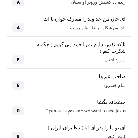
زنده یاد کشیش ورویر آوانسیان
A
ای جان من خداوند را متبارک خوان تا ابد
یلدا میرشکار - رضا وطن‌پرست
A
تا که نفس دارم تو را حمد می گویم ( چگونه
شکرت کنم )
سرود افغان
E
صاحب غم ها
سام خسروی
E
چشمانم بگشا
Open our eyes lord we want to see Jesus
D
ای تو ما را پدر ای ابا ( دعا برای ایران )
کاوه رفیعی
E