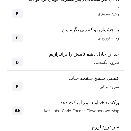
)
وحید نوروزی
E
به چشمان تو که می نگرم من
وحید نوروزی
E
خدا را جلال دهیم نامش را برافرازیم
سرود انگلیسی
D
عیسی مسیح چشمه حیات
سرود ترکی
F
برکت ( خداوند تو را برکت دهد )
Kari Jobe-Cody Carnes-Elevation worship
Ab
سر فرود آورم