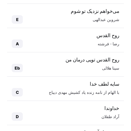
می‌خواهم نزدیک تو شوم
شروین عبدالهی
E
روح القدس
رضا - فرشته
A
روح القدس تویی درمان من
سینا هلالی
Eb
سایه لطف خدا
با الهام از نامه زنده یاد کشیش مهدی دیباج
C
خداوندا
آراد طفلان
D