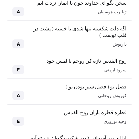
سخن بگو ای خداوند چون با ایمان نزدت آیم
ژیلبرت هوسپیان
A
اگه دلت شکسته تنها شدی یا خسته ( پشت در
قلب توست )
داریوش
A
روح القدس تازه کن روحم با لمس خود
سرود ارمنی
E
فصل نو ( فصل سبز بودن تو )
کوروش روحانی
A
قطره قطره باران روح القدس
وحید نوروزی
E
ابا ای پدر آسمانی ( پدر شکرت گویان نزد تو آیم