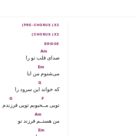
PRE-CHORUS (X2)
CHORUS (X2)
BRIDGE
Am
صدای
 قلب تو را
Em
می‌شنو
م من ابا
G
که خواند
 این سرود را
G
F
تویی مـ
ـحبوبم تویی فر
زندم
Am
من هستـ
ـم فرزند تو
Em