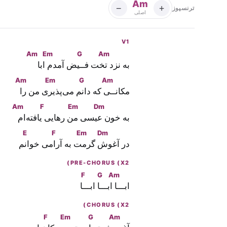
Am
−
+
ترنسپوز
اصلی
V1
Am
Em
G
Am
به نزد
 تخت فـ
ـیض آمد
م ابا
Am
Em
G
Am
مکانـ
ـی که دا
نم می‌پذ
یری من 
را
Am
F
Em
Dm
به خون
 عیسی 
من رهایی
 یافته‌ا
م
E
F
Em
Dm
در آغو
ش گر
مت به آر
امی خوا
نم
PRE-CHORUS (X2)
F
G
Am
ابــ
ـا ابــ
ـا ابــ
ـا
CHORUS (X2)
F
Em
G
Am