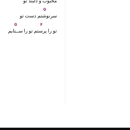
محبوب
 و دلبند تو
G
سرنو
شتم دست تو
G
F
تو را پر
ستم تو را سـ
ـتایم