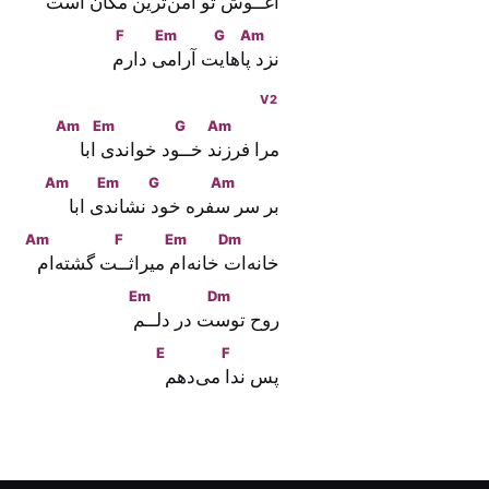
آغـ
ـوش تو
 امن‌تر
ین مکا
ن است
F
Em
G
Am
نز
د پاها
یت آرا
می دار
م
V2
Am
Em
G
Am
مرا فر
زند خـ
ـود خواند
ی ابا
Am
Em
G
Am
بر سر
 سفره خو
د نشا
ندی ابا
Am
F
Em
Dm
خانه‌ا
ت خانه‌
ام میراثـ
ـت گشته‌ا
م
Em
Dm
روح تو
ست در دلـ
ـم
E
F
پس ند
ا می‌دهم