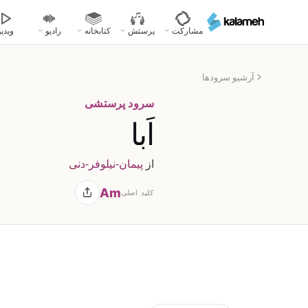
رفتن
به
مشارکت
پرستش
کتابخانه
رادیو
ویدیو
محتوای
اصلی
آرشیو سرودها
سرود پرستشی
اَبا
از
پیمان-نیلوفر-دنی
Am
کلید اصلی