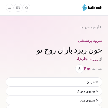
رفتن
EN
به
محتوای
اصلی
آرشیو سرودها
سرود پرستشی
چون ریزد باران روح تو
از
روزبه نجارنژاد
Em
کلید اصلی
شنیدن
ویدیوی موزیک
ویدیوی متن