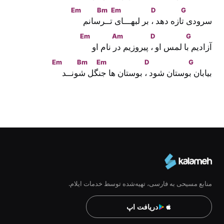
Em
Bm
Em
D
G
سرودی
 تازه دهد
 ، بر لبهـــا
ی تـ
ـرسانم 
Em
Am
D
G
آزادیم
 با لمس او
 ، پیروزیم
 در نام او 
Em
Bm
Em
D
G
بیابان
 بوستان شود
 ، بوستان ها 
جنگل
 شونــد
منابع مسیحی به فارسی، تهیه‌شده توسط خدمات ایلام.
دریافت اپ