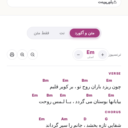
پاورپوینت
متن و آکورد
نت
فقط متن
Em
−
+
ترنسپوز
اصلی
VERSE
Bm
Em
Bm
Em
چون
 ریزد باران ر
وح تو ، بر 
کویر قلبم 
Em
Bm
Em
Bm
Em
بیابا
نها بوستان 
می گردد ، بــا
 لـمس
 روحت 
CHORUS
Em
Am
D
G
شفایی
 تازه بخشد
 ، جانم را 
سیر گرداند 