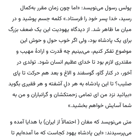
پولس رسول می‌نویسد: «اما چون زمان مقرر به‌کمال
رسید، خدا پسر خود را فرستاد.» کلمه جسم پوشید و در
میان ما ظاهر شد. از دیدگاه یهودیت این یک ضعف بزرگ
برای یک پادشاه بود، ولی اگر خوب حول و حوش این
موضوع تفکر کنیم، می‌بینیم چه قدرت و ارادۀ مهیب و
مقتدری لازم بود تا خدای عظیم انسان شود. تولدی در
آخور، در کنار گاو، گوسفند و الاغ و بعد هم حرکت تا پای
صلیب؟ تا این پادشاه به هر دلِ آشفته و هر فقیری بگوید
«بیائید نزد من ای تمامی زحمتکشان و گرانباران و من به
شما آسایش خواهم بخشید.»
متی می‌نویسد که مغان ( احتمالاً از ایران) با هدایا آمده و
می‌پرسیدند: «این پادشاه یهود کجاست که ما آمده‌ایم تا