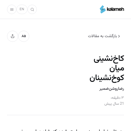
رفتن
به
EN
محتوای
اصلی
بازگشت به مقالات
a
A
کاخ‌نشینی
میان
کوخ‌نشینان
رضا‌روشن‌ضمیر
۳ دقیقه
21 سال پیش