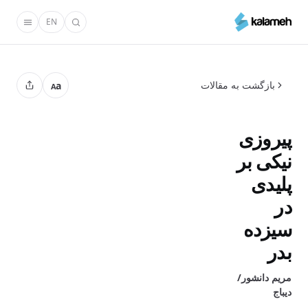
رفتن
EN
به
محتوای
اصلی
بازگشت به مقالات
a
A
پیروزی
نیکی بر
پلیدی
در
سیزده
بدر
مریم دانشور/
دیباج