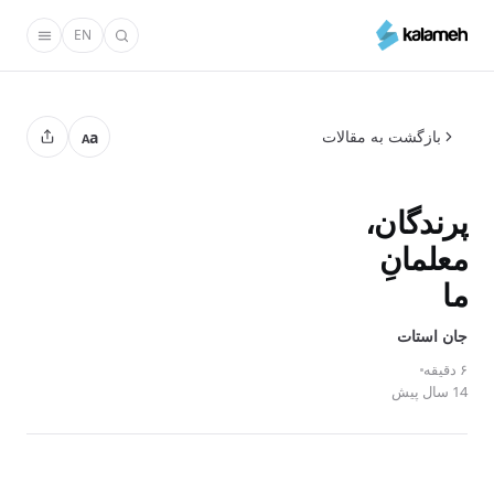
رفتن
EN
به
محتوای
اصلی
بازگشت به مقالات
a
A
پرندگان،
معلمانِ
ما
جان استات
۶ دقیقه
14 سال پیش