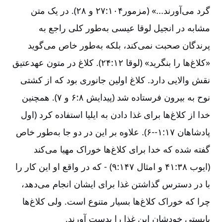
گرد می‌آورند...» (مزمور۱۰۴:‏۲۷ و ۲۸). در یک متن
مشابه در انجیل لوقا عیسی به‌طور کلی راجع به
پرندگان صحبت نمی‌کند، بلکه به‌طور خاص می‌گوید
«کلاغ‌ها را بنگرید» (لوقا ۱۲:‏۲۴). کلاغ در متون عهدعتیق
نقش والایی دارد. کلاغ اولین جانوری بود که از کشتی
نوح به بیرون فرستاده شد (پیدایش ۸:‏۶ و ۷). همچنین
خدا از کلاغ‌ها برای غذا دادن به ایلیا استفاده کرد (اول
پادشاهان ۱۷:‏۱-‏‏‏-‏‏۶). علاوه بر این در دو جا به‌طور خاص
گفته شده که خدا برای کلاغ‌ها خوراک مهیا می‌کند
(ایوب ۳۸:‏۴۱ و امثال ۱۴۷:‏۹) -‏‏‏‏‏‏‏ که در واقع او این کار را
با در دسترس گذاشتن غذا برای ایشان انجام می‌دهد،
چرا که خوراک کلاغ‌ها بسیار متنوع است. ولی کلاغ‌ها
بایستی خودشان این غذا را بدست آورند.