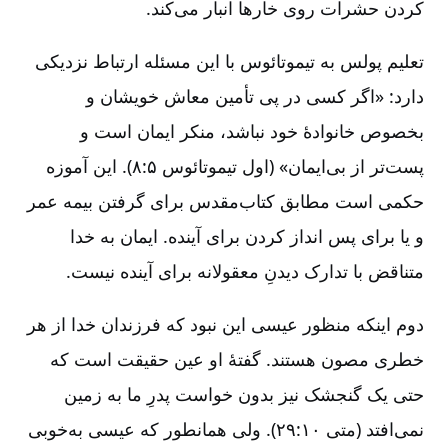
کردن حشرات روی خارها انبار می‌کند.
تعلیم پولس به تیموتائوس با این مسئله ارتباط نزدیکی
دارد:‏ «اگر کسی در پی تأمین معاش خویشان و
بخصوص خانوادۀ خود نباشد، منکر ایمان است و
پست‌تر از بی‌ایمان» (اول تیموتائوس ۵:‏۸). این آموزه
حکمی است مطابق کتاب‌مقدس برای گرفتن بیمه عمر
و یا برای پس انداز کردن برای آینده. ایمان به خدا
متناقض با تدارک دیدنِ معقولانه برای آینده نیست.
دوم اینکه منظور عیسی این نبود که فرزندان خدا از هر
خطری مصون هستند. گفتۀ او عین حقیقت است که
حتی یک گنجشک نیز بدون خواست پدرِ ما به زمین
نمی‌افتد (متی ۱۰:‏۲۹). ولی همانطور که عیسی به‌خوبی