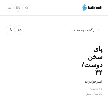
رفتن
EN
به
محتوای
اصلی
بازگشت به مقالات
a
A
پای
سخن
دوست/
۴۴
امیر‌جوادزاده
۱۱ دقیقه
20 سال پیش