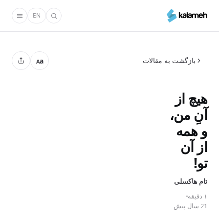
رفتن
EN
به
محتوای
اصلی
بازگشت به مقالات
a
A
هیچ از
آنِ من‌،
و همه
از آن
تو!
تام‌ هاکسلی
۱ دقیقه
21 سال پیش