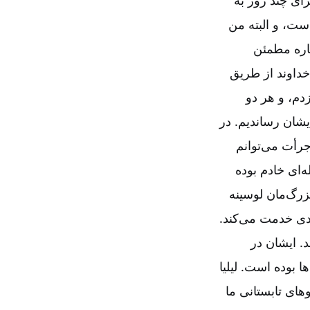
ای چند روز به
ست، و البته من
باره مطمئن
داوند از طریق
دم، و هر دو
یشان رساندیم. در
 نیز ازدواج کردیم. به‌جرأت می‌توانم
‌ای خادم بوده
بزرگ‌مان لوسینه
دی خدمت می‌کند.
 ایشان در
 بوده است. لیلیا
دوهای تابستانی ما