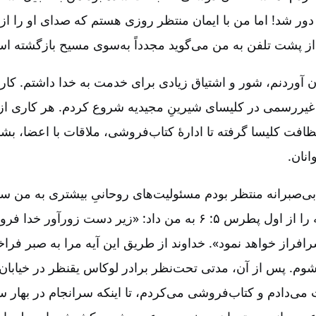
دور شد! اما من با ایمان منتظر روزی هستم که صدای او را از
از پشت تلفن به من می‌گوید مجدداً به‌سوی مسیح بازگشته ا
ان آوردنم، شور و اشتیاق زیادی برای خدمت به خدا داشتم. کار 
و غیررسمی در کلیسای شیرینِ مجیدیه شروع کردم. هر کاری از
نظافت کلیسا گرفته تا ادارۀ کتاب‌فروشی، ملاقات با اعضا، ب
انان.
بی‌صبرانه منتظر بودم مسئولیت‌های روحانیِ بیشتری به من س
برادر ادوارد این آیه‌ را از اول پطرس ۵: ۶ به من داد: «زیر دست ز
فراز خواهد نمود». خداوند از طریق این آیه مرا به صبر فراخوان
وم. پس از آن، مدتی تحت‌نظر برادر لوکاس یقنظر در خیابان‌