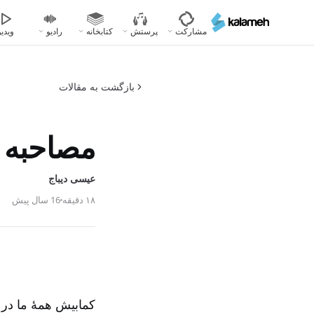
رفتن
به
مشارکت
پرستش
کتابخانه
رادیو
ویدیو
محتوای
اصلی
بازگشت به مقالات
مصاحبه 
عیسی دیباج
۱۸ دقیقه
16 سال پیش
کمابیش همۀ ما در س