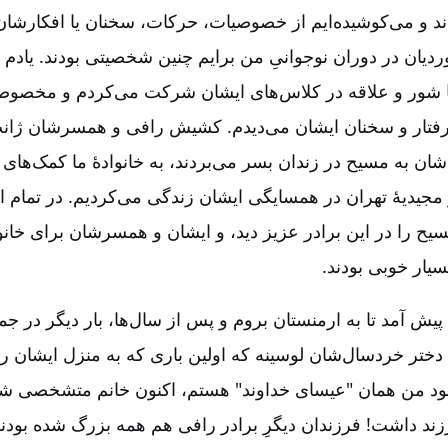
‌اند و می‌کوشیده‌ایم از خصوصیات، حرکات، سخنان یا افکارشان 
ان در دوران نوجوانیِ من برایم چنین شخصیتی بودند. یادم م
 با شور و علاقه در کلاس‌های‌ ایشان شرکت می‌کردم و مخصوص
 رفتار و سخنان ایشان می‌دیدم. کشیش رافی و همسرشان ژان
‌شان به مسیح در زندان بسر می‌بردند، به خانوادۀ ما کمک‌های 
 مجیدیۀ تهران در همسایگی ایشان زندگی می‌کردیم. در تمام 
را در این برادر عزیز دید، و ایشان و همسرشان برای خانواد
یار خوبی بودند.
ش آمد تا به ارمنستان بروم و پس از سال‌ها، بار دیگر در ج
دختر خردسال‌شان لوسینه که اولین باری که به منزل ایشان رف
ود من همان "عیسای خداوند" هستم، اکنون خانم متشخصی شده
د داشت! فرزندان دیگرِ برادر رافی هم همه بزرگ شده بودن