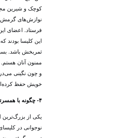
کوچک و شیرین مجید
نوازش‌های گرمش مر
فرستاد. اعضای این
این کلیسا بودند ک
ثمربخش باشد. بسیا
ممنون آنان هستم.
و چون نگینی می‌در
خویش حفظ کرده‌ام
۴-‏‏‏‏ چگونه با همسرتان آشنا شدید؟ در حال حاضر چند فرزند دارید؟
یکی از بزرگ‌ترین ا