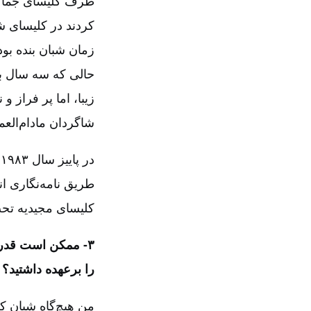
طرف کلیسای جماعت
کردند در کلیسای 
حالی که سه سال بی
زیبا، اما پر فراز 
شاگردان مادام‌العم
طریق نامه‌نگاری ان
کلیسای مجیدیه تح
۳-‏‏‏‏ ممکن است ق
را برعهده داشتید؟
من هیچ‌گاه شبان کل