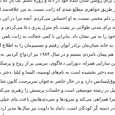
برای روشن شدن آینده خود در دعا و روزه باشم. یک بار که بر
از طریق خواهری مطلع شدم که ژانت نسبت به من علاقه‌مند ا
 در دلم محبتی نسبت به او احساس می‌کردم. آنچه مرا در این 
برای مدتی طولانی بر پشت بام منزل پدری دعا می‌کردم، و خ
ود را به من نشان داد. بنابراین با کمی خجالت به ژانت تلفن ز
خانه شبان‌مان برادر ایوان رفتیم و تصمیم‌مان را به اطلاع ا
همان سال ۱۹۸۲ با هم پیمان نامزدی بستیم و در سال ۱۹۸۴
ن سارایی همراه، دبورایی دعاگوی، مریمی پر از روح و پرسکله
سه دختر بخشیده است به نام‌های لوسینه، الیسا و لیلیا. دختر 
وق‌لیسانس دارد و در حال حاضر به‌عنوان سرپرست کانون شا
ل در رشته موسیقی است و جلسات پرستش را رهبری می‌کند.
را همراهی می‌کند و سرودها و سی‌دی‌هایش باعث بنای خیلی‌ها
رد و در دسته کُر کودکان است. دامادِ ما داویت نیز سال‌ها مدیر ار