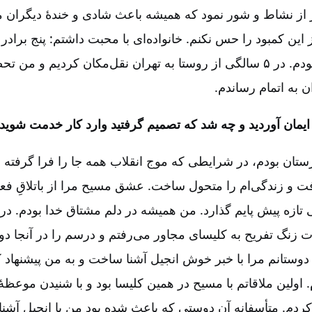
ر از نشاط و شور نمود که همیشه باعث شادی و خندۀ دیگران م
گز این کمبود را حس نکنم. خانواده‌ا‌ی با محبت داشتم: پنج برادر
کوچک‌ترین فرزند بودم. در ۵ سالگی از روستا به تهران نقل‌مکان کردیم و 
 به اتمام رساندم.
ستان بودم، در شرایطی که موج انقلاب همه جا را فرا گرفته ب
فت و زندگی‌ام را متحول ساخت. عشق مسیح مرا از باتلاقِ فع
تازه پیش پایم گذارد. من همیشه در دلم مشتاق خدا بودم. در 
زنگ تفریح‌ به کلیسای مجاور می‌رفتم و درسم را در آنجا دور
 دوستانم مرا با خبر خوش انجیل آشنا ساخت و به من پیشنهاد 
 اولین ملاقاتم با مسیح در همین کلیسا بود و با شنیدن موعظ
کردم. متأسفانه آن دوستی که باعث شده بود من با انجیل آش