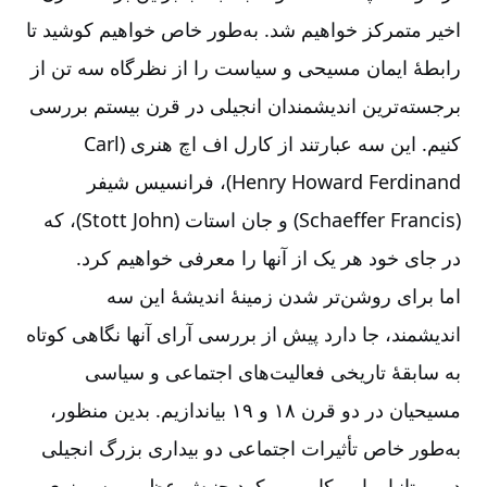
اخیر متمرکز خواهیم شد. به‌‌طور خاص خواهیم کوشید تا
رابطۀ ایمان مسیحی و سیاست را از نظرگاه سه تن از
برجسته‌‌ترین اندیشمندان انجیلی در قرن بیستم بررسی
کنیم. این سه عبارتند از كارل اف اچ هنری (
Carl
Ferdinand
Howard
Henry
)، فرانسیس شیفر
(
Francis
Schaeffer
) و جان استات (
John
Stott
)، كه
در جای خود هر یک از آنها را معرفی خواهیم کرد.
اما برای روشن‌‌تر شدن زمینۀ اندیشۀ این سه
اندیشمند، جا دارد پیش از بررسی آرای آنها نگاهی کوتاه
به سابقۀ تاریخی فعالیت‌‌های اجتماعی و سیاسی
مسیحیان در دو قرن ۱۸ و ۱۹ بیاندازیم. بدین منظور،
به‌‌طور خاص تأثیرات اجتماعی دو بیداری بزرگ انجیلی
در بریتانیا و امریکا، و رویکرد جنبش عظیم میسیونری