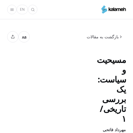
رفتن
EN
به
محتوای
اصلی
بازگشت به مقالات
a
A
مسیحیت
و
سیاست:
یک
بررسی
تاریخی/
۱
مهرداد فاتحی