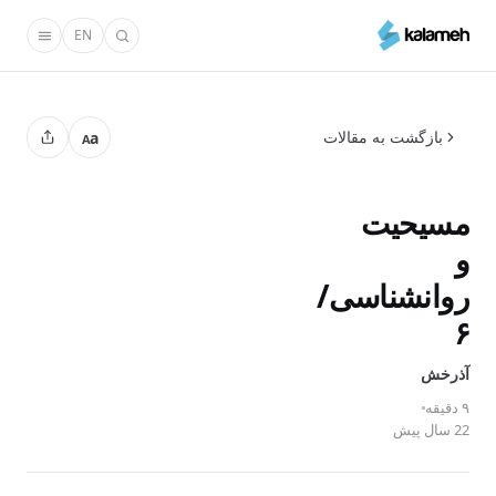
رفتن
EN
به
محتوای
اصلی
بازگشت به مقالات
a
A
مسیحیت
و
روانشناسی/
۶
آذرخش
۹ دقیقه
22 سال پیش