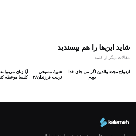
شاید این‌ها را هم بپسندید
مقالات دیگر از کلمه
ازدواج مجدد والدین
اگر من جای خدا
شیوۀ مسیحی
آیا زنان می‌توانند
بودم
تربیت فرزندان/۳
کلیسا موعظه کنن
منابع مسیحی به فارسی، تهیه‌شده توسط خدمات ایلام.