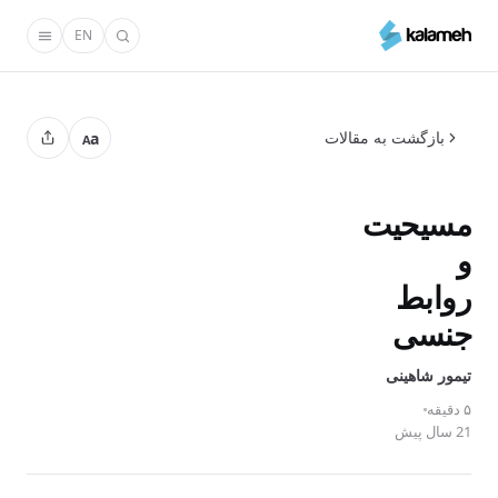
رفتن
EN
به
محتوای
اصلی
بازگشت به مقالات
a
A
مسیحیت
و
روابط
جنسی
تیمور شاهینی
۵ دقیقه
21 سال پیش