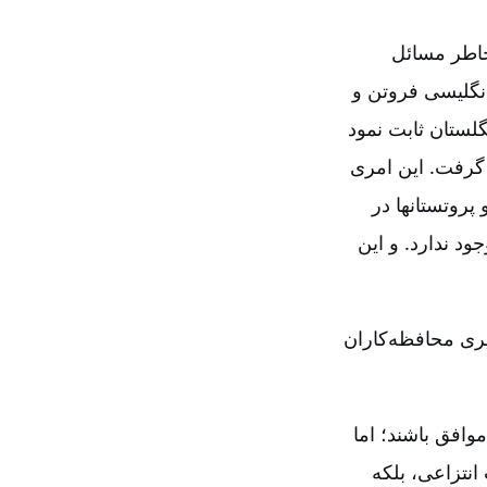
‌خاطر مسائل
 انگلیسی فروتن و
گلستان ثابت نمود
گرفت‌. این امری
پروتستانها در
ود ندارد. و این
یری محافظه‌کاران
وافق باشند؛ اما
نتزاعی‌، بلکه