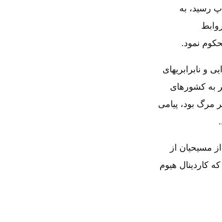
پ رسید، به
روابط
حکوم نمود.
 و نابرابریهای
ر به کشورهای
تر مرگ بود، پیامی
از مسیحیان از
ه کاردینال هیوم