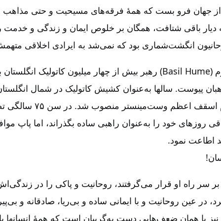
از جهان فرو بست که همۀ فرقه‌های مسیحیت و حتی مذاهب د
ه دیار باقی شتافت‌، همگان بر خلوص ایمان و زندگی و خدمت 
روحانیون انگشت‌شماری بود که نمی‌شد به ایرادی اخلاقی متهم
کاردینال باسیل هیوم (Basil Hume) رهبر بیش از چهار میلیون کاتولیک انگ
هبان پیوست‌. سالها به‌عنوان کشیش کاتولیک در شمال انگلستا
سال ۱۹۷۶ به مقام اسقف اعظم وست‌می
ی روزهای خود را به‌عنوان راهبی ساده بگذراند، اما پاپ مواف
د اطاعت نمود.
ان!
ر سر راه او قرار می‌گرفتند، روحانیت و پاکی را در زندگی‌ا
رد، در عین روحانیت و با ایمانی ساده و بی‌ریا، صادقانه و بی‌پیر
 نیز با همان ضعف‌هایی دست به‌گریبان است که همۀ انسانها با آن