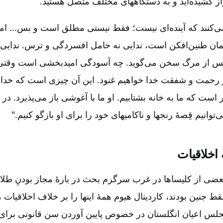
راز کشیده‌اید و به دستگاههای مختلف متصل هستید.
ی‌کنند که آینده‌ای نیست‌؛ فقط نیستی مطلق است و بس‌... ام
نمان طنین‌افکن است‌، ندایی نه حامل افسردگی و ترس‌. ندایی
 پس از مرگ سخن می‌گوید. چه آسودگی امیدبخشی است وقتی 
رحمت و شفقت خدا خواهیم غنود. این آن چیزی است که خدا ب
 است که ما به خانه بشتابیم‌. او ما با آغوشی باز می‌پذیرد. د
وانیم قِصۀ رنجها و ناکامیهای خود را برای او بازگو کنیم‌."
اخلاقیات‌
عضی از کلیساها در غرب سرگرم بحث در بارۀ مجاز بودنِ طلا
 جنین بودند، کاردینال هیوم همۀ اینها را بر خلاف اخلاقیات
جلس اعیان انگلستان در خصوص پایین آوردن سن قانونی برا