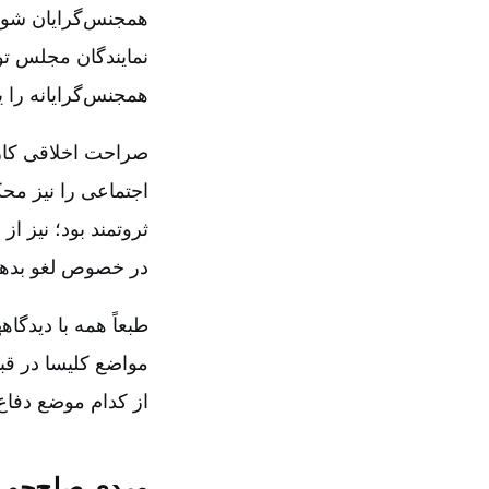
همجنس‌گرایان شور م
نمایندگان مجلس تو
همجنس‌گرایانه را ی
صراحت اخلاقی کارد
اجتماعی را نیز مح
ثروتمند بود؛ نیز ا
در خصوص لغو بدهیه
طبعاً همه با دیدگا
مواضع کلیسا در قب
از کدام موضع دفاع
مردی صلح‌جو