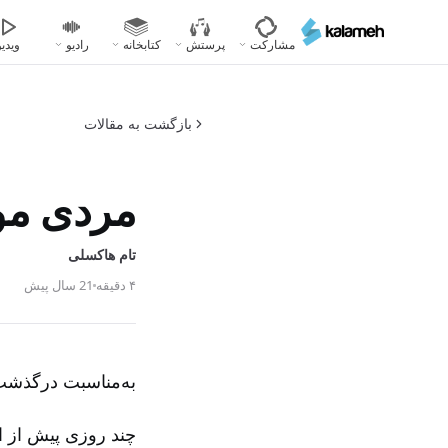
رفتن
به
مشارکت
پرستش
کتابخانه
رادیو
ویدیو
محتوای
اصلی
بازگشت به مقالات
مردی مور
تام‌ هاکسلی
۴ دقیقه
21 سال پیش
به‌مناسبت درگذشت 
چند روزی پیش از ات