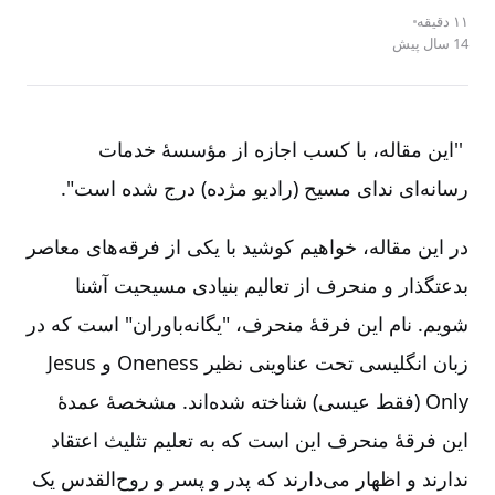
۱۱ دقیقه
14 سال پیش
''اين مقاله، با کسب اجازه از مؤسسۀ خدمات
رسانه‌‌ای ندای مسيح (راديو مژده) درج شده است".
در این مقاله، خواهیم کوشید با یکی از فرقه‌‌های معاصر
بدعتگذار و منحرف از تعاليم بنيادی مسيحيت آشنا
شویم. نام این فرقۀ منحرف، "يگانه‌‌باوران" است که در
زبان انگلیسی تحت عناوینی نظیر
Oneness
و
Jesus
Only
(فقط عیسی) شناخته شده‌‌اند. مشخصۀ عمدۀ
این فرقۀ منحرف این است که به تعلیم تثلیث اعتقاد
ندارند و اظهار می‌‌دارند که پدر و پسر و روح‌‌القدس یک