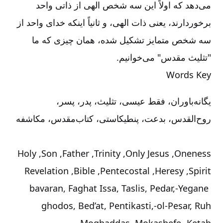
می‌‌دهد که اولاً این سه شخص الهی از ذاتی واحد
برخوردارند، یعنی ذات الهی، و ثانیاً اینکه خدای واحد از
سه شخص متمایز تشکیل شده، همان چیزی که ما
"تثلیث مقدس" می‌‌خوانیم.
Words
Key
یگانه‌‌باوران، فقط عیسی، تثلیث، پدر، پسر،
روح‌‌القدس، بدعت، پنطیکاستی، کتاب‌‌مقدس، مکاشفه
Holy
,
Son
,
Father
,
Trinity
,
Only
Jesus
,
Oneness
Revelation
,
Bible
,
Pentecostal
,
Heresy
,
Spirit
Yegane-‏‏‏‏‏‏‏‏‏‏‏‏bavaran, Faghat Issa, Taslis, Pedar,
Pesar, Ruh-‏‏‏‏‏‏‏‏‏‏‏‏ol-‏‏‏‏‏‏‏‏‏‏‏‏ghodos, Bed’at, Pentikasti,