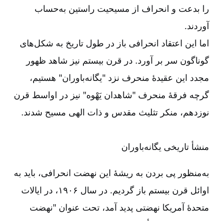
را بدعت و انحراف از مسيحيت راستين به‌‌حساب
آوردند.
اما این اعتقاد انحرافی باز در طول تاریخ به شکل‌‌های
گوناگون سر بر آورد. در قرن بیستم نیز شاهد ظهور
مجدد این عقیدۀ منحرف نزد "یگانه‌‌باوران" هستیم،
گرچه فرقۀ منحرف "شاهدان یَهْوه" نیز در اواسط قرن
نوزدهم، منکر تثلیث مقدس و ذات الهی مسیح شدند.
منشأ تاریخی یگانه‌‌باوران
به‌‌منظور پی بردن به ریشۀ این نهضت انحرافی، باید به
اوائل قرن بیستم باز گردیم. در سال ۱۹۰۶، در ایالات
متحدۀ آمريکا نهضتی پدید آمد، تحت عنوان "نهضت