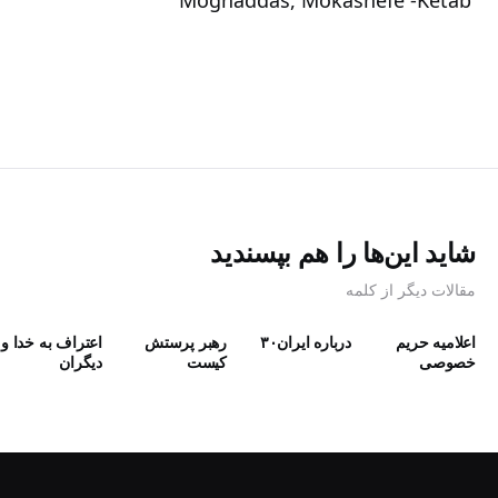
Ketab-‏‏‏‏‏‏‏‏‏‏‏‏ Moghaddas, Mokashefe
شاید این‌ها را هم بپسندید
مقالات دیگر از کلمه
اعلامیه حریم
درباره ایران۳۰
رهبر پرستش
اعتراف به خدا و
خصوصی
كيست
دیگران