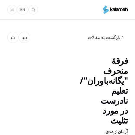
رفتن
EN
به
محتوای
اصلی
بازگشت به مقالات
a
A
فرقۀ
منحرف
"يگانه‌‌باوران"/
تعليم
نادرست
در مورد
تثلیث
آرمان رُشدی