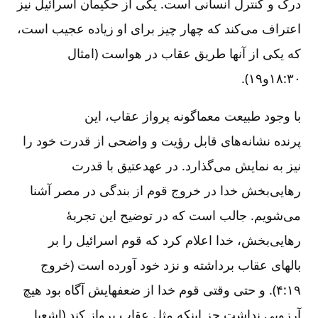
درک و کنترل انسانی است. یکی از حکیمان اسرائیل نیز
اعتراف می
کند که چهار چیز برای او زیاده عجیب است،
که یکی از آنها طریق عقاب در هواست (امثال
۳۰:‏۱۸و۱۹).
با وجود طبیعت معماگونه پرواز عقاب، این
پرنده نشانه
های قابل رؤیت و واضحی از قدرت خود را
نیز به نمایش می
گذارد. در عهد
عتیق با قدرت
رهایی
بخش خدا در خروج قوم از بندگی در مصر آشنا
می
شویم. جالب است که در توضیح این تجربۀ
رهایی
بخش، خدا اعلام کرد که قوم اسرائیل را بر
بالهای عقاب برداشته و نزد خود آورده است (خروج
۱۹:‏۴). و حتی وقتی قوم خدا از ضعفهایش آگاه بود هیچ
آرزویی نداشت جز اینکه مثل عقاب پرواز کند (اشعیا