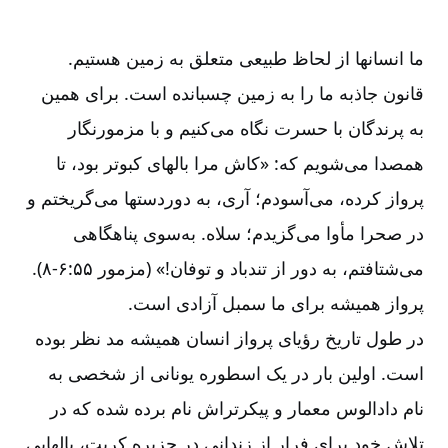
ما انسانها از لحاظ طبیعی متعلق به زمین هستیم.
قانون جاذبه ما را به زمین چسبانده است. برای همین
به پرندگان با حسرت نگاه می
کنیم و با مزمورنگار
همصدا می
شویم که: «کاش مرا بالهای کبوتر بود، تا
پرواز کرده، می
آسودم؛ آری، به دوردستها می
گریختم و
در صحرا مأوا می
گزیدم؛ سلاه. به
سوی پناهگاهی
می
شتافتم، به دور از تندباد و توفان!» (مزمور ۵۵:‏۶-‏‏‏‏‏۸).
پرواز همیشه برای ما سمبل آزادی است.
در طول تاریخ رؤیای پرواز انسان همیشه مد نظر بوده
است. اولین بار در یک اسطوره یونانی از شخصی به
نام دادالوس معمار و پیکرتراش نام برده شده که در
تلاش خود برای فرار از زندانی در جزیره کریت، بالهایی