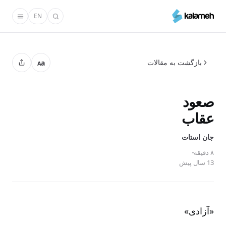
رفتن
EN
به
محتوای
اصلی
بازگشت به مقالات
a
A
صعود
عقاب
جان استات
۸ دقیقه
13 سال پیش
«آزادی»