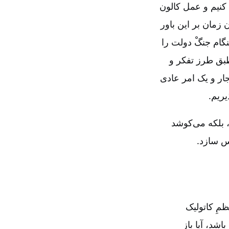
کنیم و عمل کالون
 زمان بر این باور
گام جنگْ دولت را
طبق طرز تفکر و
ار و یک امر عادی
ریم‌.
، بلکه می‌کوشد
س سازد.
مِ کاتولیک
شد، آیا باز