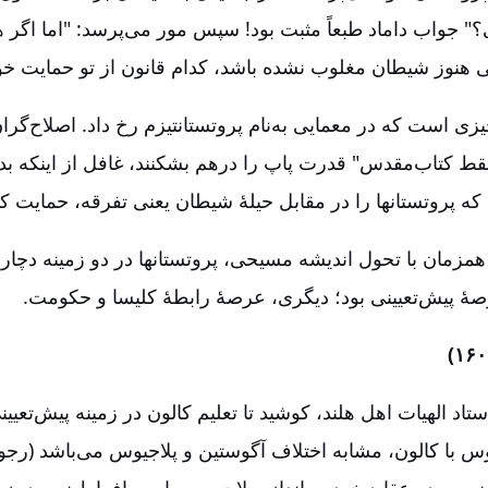
؟" جواب داماد طبعاً مثبت بود! سپس مور می‌پرسد: "اما اگر ه
ی هنوز شیطان مغلوب نشده باشد، کدام قانون از تو حمایت خو
ی است که در معمایی به‌نام پروتستانتیزم رخ داد. اصلاح‌گر
قط کتاب‌مقدس‌" قدرت پاپ را درهم بشکنند، غافل از اینکه بد
ه پروتستانها را در مقابل حیلۀ شیطان یعنی تفرقه‌، حمایت کن
همزمان با تحول اندیشه مسیحی‌، پروتستانها در دو زمینه دچار
صۀ پیش‌تعیینی بود؛ دیگری‌، عرصۀ رابطۀ کلیسا و حکومت‌.
تاد الهیات اهل هلند، کوشید تا تعلیم کالون در زمینه پیش‌تعیینی
وس با کالون‌، مشابه اختلاف آگوستین و پلاجیوس می‌باشد (رج
ینیوس در عقاید خود به اندازه پلاجیوس راه به افراط نپیمود، زیرا