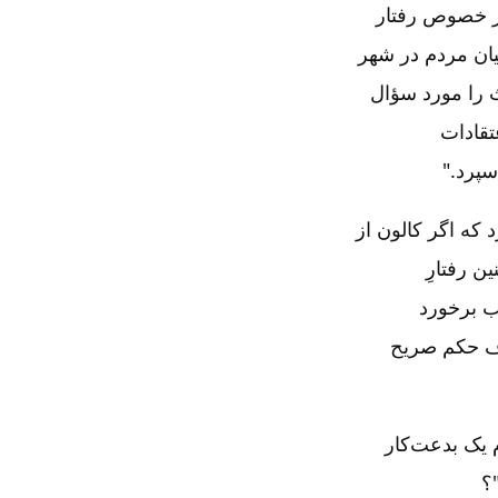
در خصوص رفتار
یان مردم در شهر
ث را مورد سؤال
عتقادات
سپرد."
 که اگر کالون از
ن رفتارِ
ب برخورد
اف حکم صریح
یک بدعت‌کار
؟