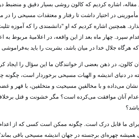
ین مقاله‌، اشاره کردیم که کالون روشی بسیار دقیق و منضبط 
أمورینی در اختیار داشت تا رفتار و معتقدات مسیحی را در م
گذارد. همچنین اشاره کردیم که او "دانشمندی را که آموزه تثلی
عدام سپرد. چهار ماه بعد از این واقعه‌، در اعلامیۀ مربوط به ا
ه هرگاه جلال خدا در میان باشد، بشریت را باید به‌فراموشی 
 کالون‌، در ذهن بعضی از خوانندگان ما این سؤال را ایجاد کرد
 در دنیای اندیشه و الهیات مسیحی برخوردار است‌، چگونه چنی
شان می‌داده و با مخالفینِ مسیحیت و متخلفین‌، با قهر و غض
 اعدام آنان موافقت می‌کرده است‌؟ مگر خشونت و قتل برخل
باشد؟
رای ما قابل درک است‌. چگونه ممکن است کسی که از اعدام 
ی همیشه چهره‌ای برجسته در جهان اندیشه مسیحی باقی بماند"