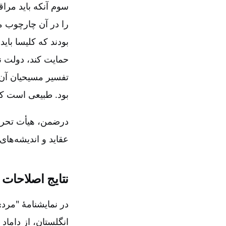
سوم آنکه باید مرا
را در آن چارچوب مو
بودند که کلیسا بای
حمایت کند، دولت نی
تفسیر مسیحیان آن ر
بود. طبیعی است که 
درضمن‌، هیأت تحریر
عقاید و اندیشه‌ها
نتایج اصلاحات‌
در نمایشنامۀ "مرد
انگلستان‌، از داما