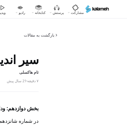
رفتن
به
مشارکت
پرستش
کتابخانه
رادیو
ویدیو
محتوای
اصلی
بازگشت به مقالات
سیر اندی
تام‌ هاکسلی
۷ دقیقه
21 سال پیش
بخش دوازدهم‌: وداع 
در شماره شانزدهم 