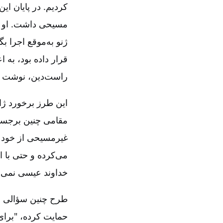
کردیم‌. در پایان ا
مسیحی داشت‌. او م
ژنو به‌موقع اجرا ب
قرار داده بود، به ا
راست‌دین‌، نوشت ک
این طرز برخورد ژان
مقامی چنین برجسته
غیرمسیحی از خود ن
می‌کرده و حتی با
خداوند عیسی نمی‌
طرح چنین سؤالی ب
حمایت کرده‌، "برا