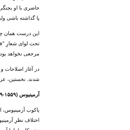
حاضری با او بجنگی‌
پا گذاشته باشی ول
این درست همان چیز
تحت لوای شعارِ "ف
مرجعی نخواهد بود ک
در آغاز اصلاحات و 
شدند. نخستین‌، عر
آرمینیوس (۱۵۵۹‏-۱۶۰۹)
یاکوب آرمینیوس‌، اس
اختلاف نظرِ آرمینی
دهم کلمه‌). اما آرم