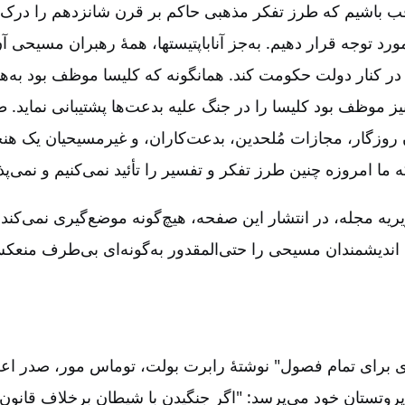
قب باشیم که طرز تفکر مذهبی حاکم بر قرن شانزدهم را درک 
رد توجه قرار دهیم‌. به‌جز آناباپتیستها، همۀ رهبران مسیحی آن
د در کنار دولت حکومت کند. همانگونه که کلیسا موظف بود به‌هن
ز موظف بود کلیسا را در جنگ علیه بدعت‌ها پشتیبانی نماید. 
وزگار، مجازات مُلحدین‌، بدعت‌کاران‌، و غیرمسیحیان یک هنج
ما امروزه چنین طرز تفکر و تفسیر را تأئید نمی‌کنیم و نمی‌پذی
یه مجله‌، در انتشار این صفحه‌، هیچ‌گونه موضع‌گیری نمی‌کند
ی اندیشمندان مسیحی را حتی‌المقدور به‌گونه‌ای بی‌طرف منعک
ی برای تمام فصول‌" نوشتۀ رابرت بولت‌، توماس مور، صدر اعظ
د پروتستان خود می‌پرسد: "اگر جنگیدن با شیطان برخلاف قانون با