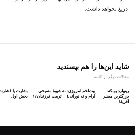
دریغ نخواهد داشت.
شاید این‌ها را هم بپسندید
مقالات دیگر از کلمه
رینهارد بونکه:
بیت‌لحم امروزی: نه
شیوۀ مسیحی
بشارت یا فشارت
بزرگترین مبشر
آرام و نه نورانی!
تربیت فرزندان/۱
بخش اول
آفریقا