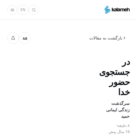
رفتن
EN
به
محتوای
اصلی
بازگشت به مقالات
a
A
در
جستجوی
حضور
خدا
سرگذشت
زندگی ایمانی
حمید
۸ دقیقه
18 سال پیش