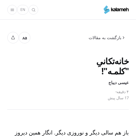
رفتن
EN
به
محتوای
اصلی
بازگشت به مقالات
a
A
خانه‌تکانیِ
"کلمـه"!
عیسی دیباج
۴ دقیقه
17 سال پیش
باز هم سالی دیگر و نوروزی دیگر. انگار همین دیروز