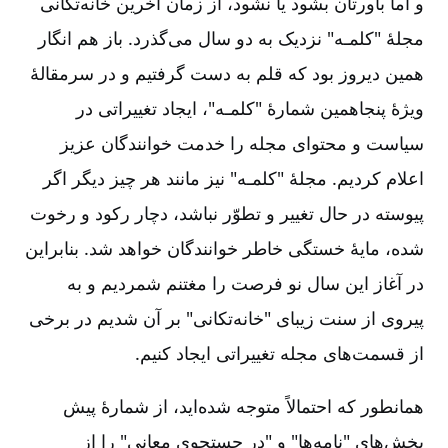
و اما باورتان بشود یا نشود، از زمان آخرین خانه‌تکانی
مجلۀ "کلمـه" نزدیک به دو سال می‌گذرد. باز هم انگار
همین دیروز بود که قلم به دست گرفتیم و در سرمقالۀ
ویژۀ پنجاهمین شمارۀ "کلمـه"، ایجاد تغییراتی در
سیاست و محتوای مجله را خدمت خوانندگان عزیز
اعلام کردیم. مجلۀ "کلمـه" نیز مانند هر چیز دیگر اگر
پیوسته در حال تغییر و تطوّر نباشد، دچار رکود و رخوت
شده، مایۀ خستگی خاطر خوانندگان خواهد شد. بنابراین
در آغاز این سال نو فرصت را مغتنم شمردیم و به
پیروی از سنت زیبای "خانه‌تکانی" بر آن شدیم در برخی
از قسمت‌های مجله تغییراتی ایجاد کنیم.
همانطور که احتمالاً متوجه شده‌اید، از شمارۀ پیش
بخش‌های "نامه‌‌ها" و "در جستجوی معانی" را از