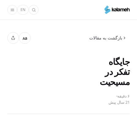
رفتن
EN
به
محتوای
اصلی
بازگشت به مقالات
a
A
جایگاه
تفکر در
مسیحیت‌
۶ دقیقه
21 سال پیش