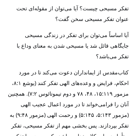
تفکر مسیحی چیست‌؟ آیا می‌توان از مقوله‌ای تحت
عنوان تفکر مسیحی سخن گفت‌؟
آیا اساساً می‌توان برای تفکر در زندگی مسیحی
جایگاهی قائل شد یا مسیحی شدن به معنای وداع با
تفکر می‌باشد؟
کتاب‌مقدس از ایمانداران دعوت می‌کند تا در مورد
احکام‌، فرایض و وعده‌های الهی تفکر کنند (یوشع ۱:‏۸،
مزمور ۱۱۹:‏۱۵، ۴۸، ۷۸ و دوم تیموتائوس ۲:‏۷). همچنین
آنان را فرامی‌خواند تا در مورد اعمال عجیب الهی
(مزمور ۱۴۳:‏۵، ۱۴۵:‏۵) و رحمت الهی (مزمور ۴۸:‏۹) به
تفکر بپردازند. پس بخشی مهم از تفکر مسیحی‌، تفکر
و تأمل در باب کلام خدا می‌باشد. یک مسیحی با تفکر