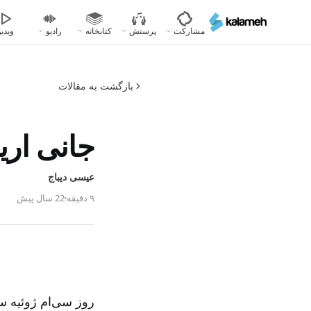
رفتن
به
مشارکت
پرستش
کتابخانه
رادیو
ویدیو
محتوای
اصلی
بازگشت به مقالات
جانی ار
عیسی دیباج
۹ دقیقه
22 سال پیش