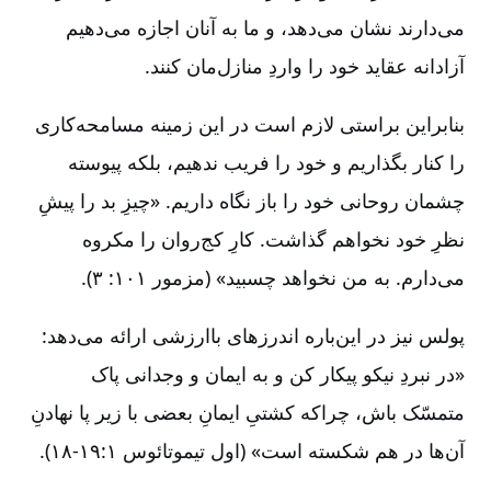
می‌دارند نشان می‌دهد، و ما به آنان اجازه می‌دهیم
آزادانه عقاید خود را واردِ منازل‌مان کنند.
بنابراین براستی لازم است در این زمینه مسامحه‌کاری
را کنار بگذاریم و خود را فریب ندهیم، بلکه پیوسته
چشمان روحانی خود را باز نگاه داریم. «چیزِ بد را پیشِ
نظرِ خود نخواهم گذاشت. کارِ کج‌روان را مکروه
می‌دارم. به من نخواهد چسبید» (مزمور ۱۰۱: ۳).
پولس نیز در این‌باره اندرزهای باارزشی ارائه می‌دهد:
«در نبردِ نیکو پیکار کن و به ایمان و وجدانی پاک
متمسّک باش، چراکه کشتیِ ایمانِ بعضی با زیر پا نهادنِ
آن‌ها در هم شکسته است» (اول تیموتائوس ۱:‏۱۸-۱۹).