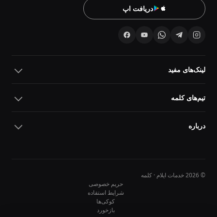
دریافت اپ
لینک‌های مفید
تیم‌های کلمه
درباره
© 2026 خدمات ایلام · کلمه
حریم خصوصی
شرایط استفاده
کوکی‌ها
10
10
بازخورد