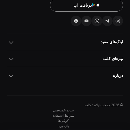
دریافت اپ
لینک‌های مفید
تیم‌های کلمه
درباره
© 2026 خدمات ایلام · کلمه
حریم خصوصی
شرایط استفاده
کوکی‌ها
10
10
بازخورد