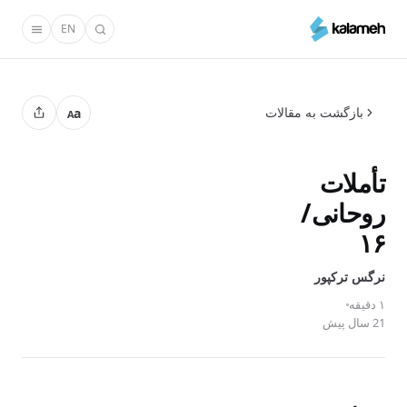
رفتن
EN
به
محتوای
اصلی
بازگشت به مقالات
a
A
تأملات
روحانی/
۱۶
نرگس ترکپور
۱ دقیقه
21 سال پیش