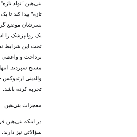
بنی‌هین "تولد تازه"
تازه" پیدا کند تا 
پسرشان موضع گرفتند
یک روانپزشک را اس
تحت این شرایط نه ت
پرداخت و واعظی بر
مسیح سپردند. اینها
والدینی ارتدوکس ح
تجربه کرده باشد.
معجزات بنی‌هین
در اینکه بنی‌هین ف
سؤالاتی نیز دارند