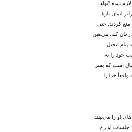
ازم دیده "تولد
بر ایمان تازۀ
منع کردند. حتی
مان کند. بنی‌هین
پیام انجیل
 خود را به
محال است که پسر
اقعاً خدا را
ی او را می‌بینند
ر جلسات او رخ