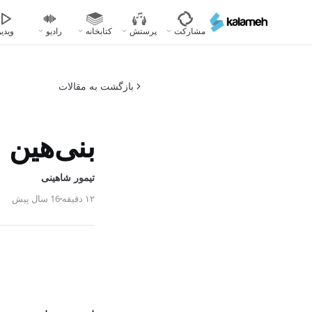
رفتن
به
مشارکت
پرستش
کتابخانه
رادیو
ویدیو
محتوای
اصلی
بازگشت به مقالات
بنی‌هین
تیمور شاهینی
۱۲ دقیقه
16 سال پیش