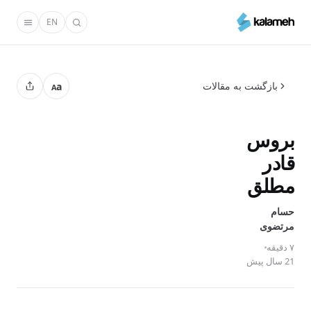
رفتن
EN
به
محتوای
اصلی
بازگشت به مقالات
a
A
بروس
قادر
مطلق
حسام
مرتضوی
۷ دقیقه
21 سال پیش