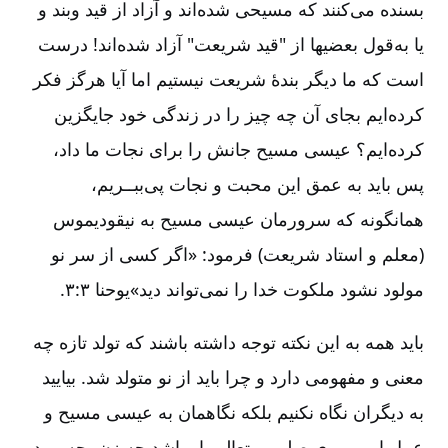
بسنده می‌کنند که مسیحی شده‌اند و آزاد از قید وبند و
یا به‌قول بعضیها از "قید شریعت‌" آزاد شده‌اند! درست
است که ما دیگر بندۀ شریعت نیستیم اما آیا هرگز فکر
کرده‌ایم بجای آن چه چیز را در زندگی خود جایگزین
کرده‌ایم‌؟ عیسی مسیح جانش را برای نجات ما داد،
پس باید به عمق این محبت و نجات پی‌ببــریم‌،
همانگونه که سرورمان عیسی مسیح به نیقودیموس
(معلم و استاد شریعت‌) فرمود: «اگر کسی از سر نو
مولود نشود ملکوت خدا را نمی‌تواند دید»یوحنا ۳:۳.
باید همه به این نکته توجه داشته باشند که تولد تازه چه
معنی و مفهومی دارد و چرا باید از نو متولد شد. بیایید
به دیگران نگاه نکنیم بلکه نگاهمان به عیسی مسیح و
عمل او بر روی صلیب وتعالیم او باشد چه زن‌، چه مرد،