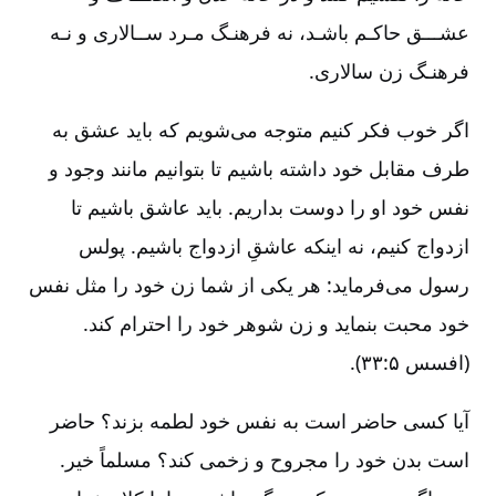
عشـــق حاکـم باشـد، نه فرهنـگ مـرد ســالاری و نـه
فرهنـگ زن سالاری.
اگر خوب فکر کنیم متوجه می‌شویم که باید عشق به
طرف مقابل خود داشته باشیم تا بتوانیم مانند وجود و
نفس خود او را دوست بداریم‌. باید عاشق باشیم تا
ازدواج کنیم‌، نه اینکه عاشقِ ازدواج باشیم‌. پولس
رسول می‌فرماید: هر یکی از شما زن خود را مثل نفس
خود محبت بنماید و زن شوهر خود را احترام کند.
(افسس ۵:‏۳۳).
آیا کسی حاضر است به نفس خود لطمه بزند؟ حاضر
است بدن خود را مجروح و زخمی کند؟ مسلماً خیر.