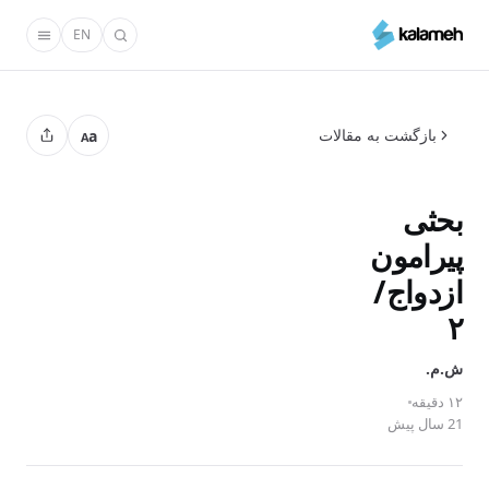
رفتن
EN
به
محتوای
اصلی
بازگشت به مقالات
a
A
بحثی
پیرامون
ازدواج‌/
۲
ش‌.م‌.
۱۲ دقیقه
21 سال پیش