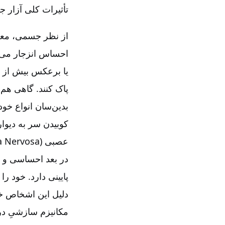
تأثیرات کلی آزار 
از نظر جسمی، معمو
احساس انزجار می‌ک
یا برعکس بیش از حد
پاک کنند. گاهی هم 
بدین‌سان انواع خود
کوبیدن سر به دیوار
عصبی
a Nervosa)
در بعد احساسی و روان
پایینی دارد. خود ر
دلیل این اشخاص خود
مکانیزم سازشیِ درو