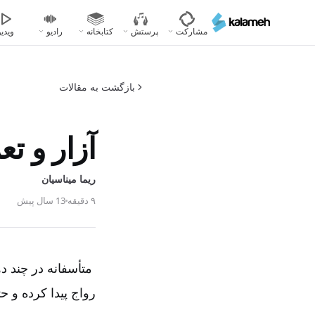
رفتن
به
مشارکت
پرستش
کتابخانه
رادیو
ویدیو
محتوای
اصلی
بازگشت به مقالات
آزار و 
ریما میناسیان
۹ دقیقه
13 سال پیش
متأسفانه در چند د
رواج پیدا کرده و حت