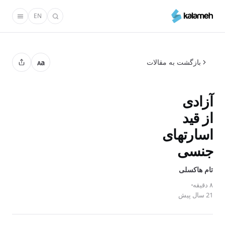
رفتن
EN
به
محتوای
اصلی
بازگشت به مقالات
a
A
آزادی
از قید
اسارتهای
جنسی
تام‌ هاکسلی
۸ دقیقه
21 سال پیش