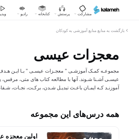
رفتن
به
مشارکت
پرستش
کتابخانه
رادیو
ویدیو
محتوای
اصلی
بازگشت به منابع منابع آموزشی به کودکان
معجزات عیسی
مجموعـه کمـک آموزشـی " معجـزات عیسـی " بـا ایـن هـدف 
عیسـی آشـنا شـوند. آنها با مطالعه کتاب های متی، مرقس، ی
آموزنـد کـه ایمـان باعـث تبدیـل شـدن، برکـت، نجـات، شـفا،
همه درس‌های این مجموعه
اولین معجزه ع