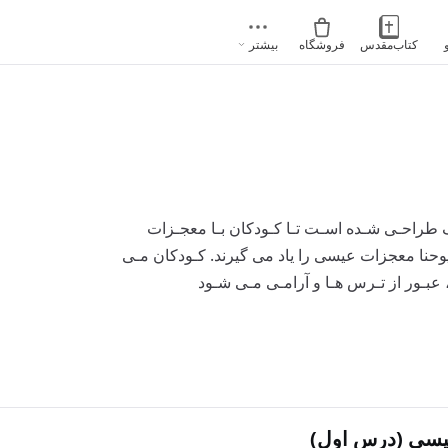
کتاب‌مقدس
فروشگاه
بیشتر
طراحـی شـده اسـت تـا کـودکان بـا معجـزات
وحنا معجزات عیسی را یاد می گیرند. کـودکان مـی
 عبـور از تـرس هـا و آرامـی مـی شـود
یسی (درس اول)