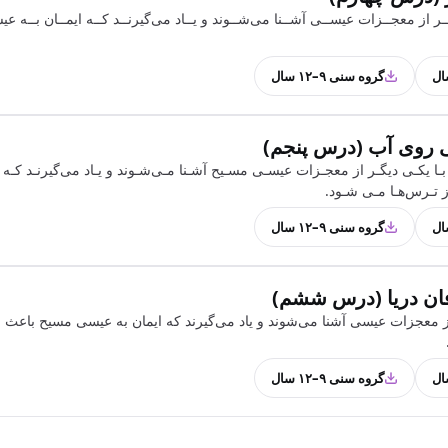
ـر از معجــزات عیســی آشــنا می‌شــوند و یــاد می‌گیرنــد کــه ایمــان بــه ع
گروه سنی ۹–۱۲ سال
 روی آب (درس پنجم)
ا یکـی دیگـر از معجـزات عیسـی مسـیح آشـنا مـی‌شـوند و یـاد می‌گیرنـد کـه ا
 تـرس‌هـا مـی شـود.
گروه سنی ۹–۱۲ سال
ان دریا (درس ششم)
ز معجزات عیسی آشنا می‌شوند و یاد می‌گیرند که ایمان به عیسی مسیح باعث ع
گروه سنی ۹–۱۲ سال