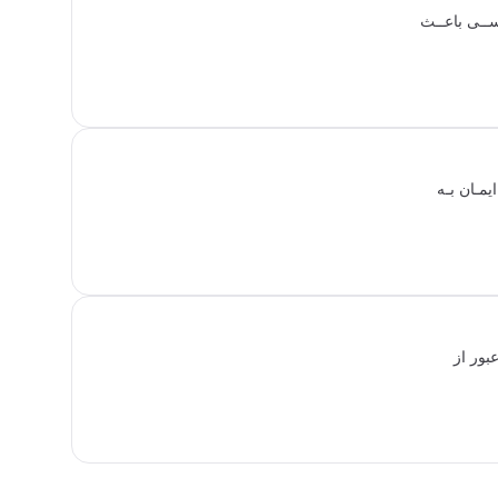
یســی باعــث
یمـان بـه
بور از