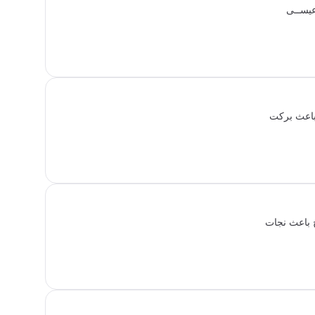
 عیســی
 باعث برکت
 باعث نجات