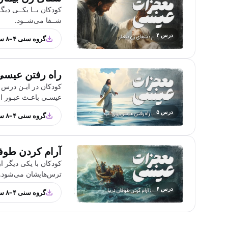
کودکان بــا یکــی دیگـ
شــفا می‌شــود.
درس ۴
گروه سنی ۴–۸ سال
راه رفتن عیسی
کودکان در ایـن درس بـ
عیسـی باعـث عبـور از
درس ۵
گروه سنی ۴–۸ سال
آرام کردن طوف
کودکان با یکی دیگر ا
ترس‌هایشان می‌شود.
درس ۶
گروه سنی ۴–۸ سال