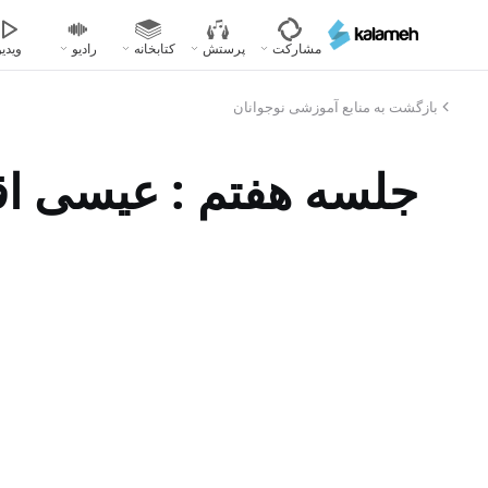
رفتن
به
مشارکت
پرستش
کتابخانه
رادیو
ویدیو
محتوای
اصلی
بازگشت به منابع آموزشی نوجوانان
جلسه هفتم : عیسی اقت