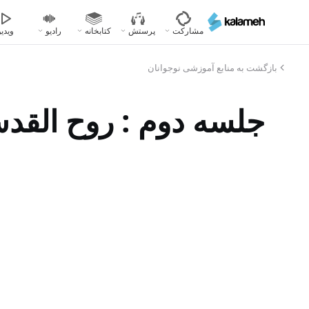
رفتن
به
مشارکت
پرستش
کتابخانه
رادیو
ویدیو
محتوای
اصلی
بازگشت به منابع آموزشی نوجوانان
جلسه دوم : روح القدس