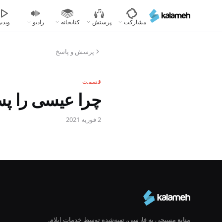
رفتن
به
مشارکت
پرستش
کتابخانه
رادیو
ویدیو
محتوای
اصلی
پرسش و پاسخ
قسمت
چرا عیسی را پس
2 فوریه 2021
منابع مسیحی به فارسی، تهیه‌شده توسط خدمات ایلام.