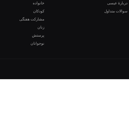
دربارهٔ عیسی
خانواده
سوالات متداول
کودکان
مشارکت هفتگی
زنان
پرستش
نوجوانان