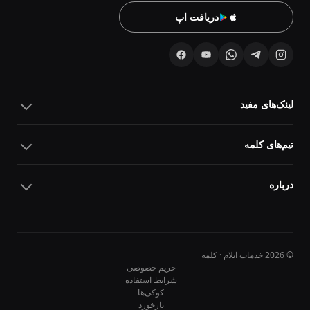
دریافت اپ
لینک‌های مفید
تیم‌های کلمه
درباره
© 2026 خدمات ایلام · کلمه
حریم خصوصی
شرایط استفاده
کوکی‌ها
10
10
بازخورد