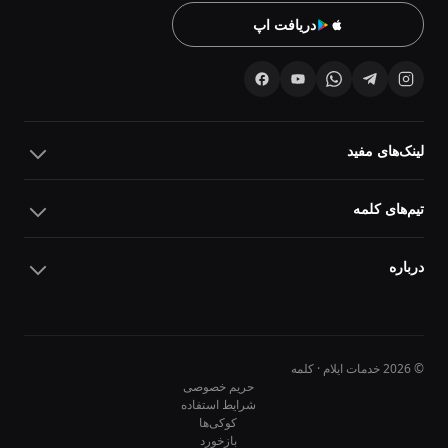
دریافت اپ
لینک‌های مفید
تیم‌های کلمه
درباره
© 2026 خدمات ایلام · کلمه
حریم خصوصی
شرایط استفاده
کوکی‌ها
10
10
بازخورد