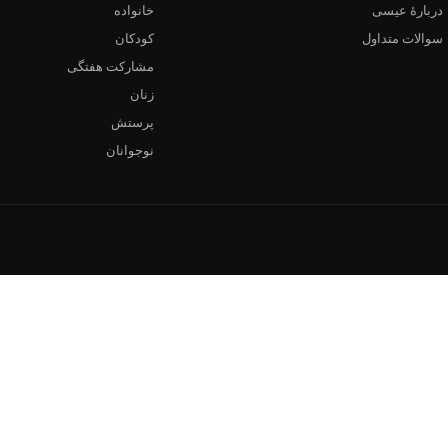
دربارهٔ عیسی
خانواده
سوالات متداول
کودکان
مشارکت هفتگی
زنان
پرستش
نوجوانان