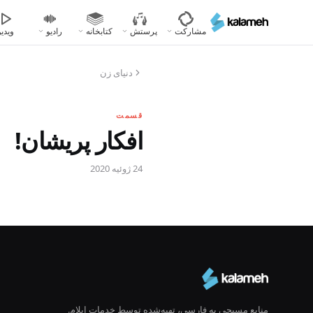
رفتن
به
مشارکت
پرستش
کتابخانه
رادیو
ویدیو
محتوای
اصلی
دنیای زن
قسمت
افکار پریشان!
24 ژوئیه 2020
منابع مسیحی به فارسی، تهیه‌شده توسط خدمات ایلام.