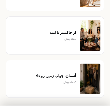
از خاکستر تا امید
هفتهٔ پیش
آسمان، جواب زمین رو داد
2 ماه پیش
10
10