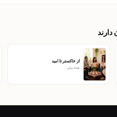
دارند
از خاکستر تا امید
هفتهٔ پیش
10