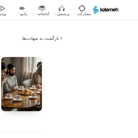
رفتن
به
مشارکت
پرستش
کتابخانه
رادیو
ویدیو
محتوای
اصلی
بازگشت به شهادت‌ها