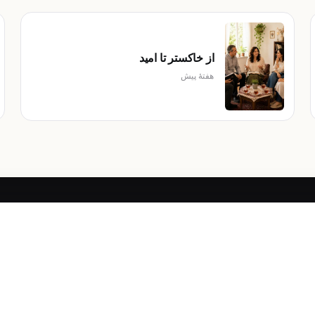
از خاکستر تا امید
هفتهٔ پیش
10
لینک‌های مفید
تیم‌های کلمه
نمایش
دریافت عهد جدید رایگان
کتاب‌مقدس برای همه
دربارهٔ عیسی
خانواده
نما
ن
سوالات متداول
کودکان
آ
آ
آ
تیره
سپیا
روشن
مشارکت هفتگی