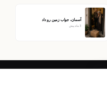
آسمان، جواب زمین رو داد
3 ماه پیش
10
درباره
دربارهٔ ما
تماس با ما
یش